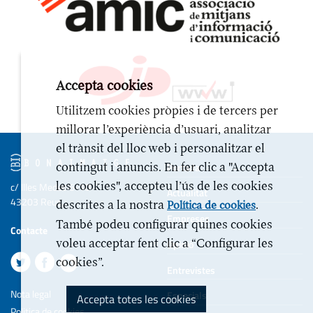
Accepta cookies
Utilitzem cookies pròpies i de tercers per
millorar l’experiència d’usuari, analitzar
el trànsit del lloc web i personalitzar el
contingut i anuncis. En fer clic a "Accepta
Portada
les cookies", accepteu l’ús de les cookies
c/ Illes Medes 6-10
Actualitat
43203 Reus
descrites a la nostra
.
Política de cookies
Empreses
També podeu configurar quines cookies
Contacte
voleu acceptar fent clic a “Configurar les
Opinió
cookies”.
Entrevistes
Nota legal
Especials
Accepta totes les cookies
Politica de cookies