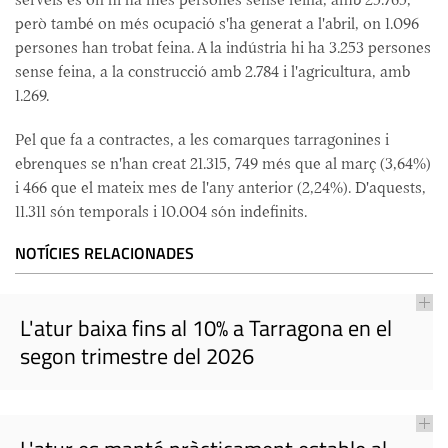
però també on més ocupació s'ha generat a l'abril, on 1.096
persones han trobat feina. A la indústria hi ha 3.253 persones
sense feina, a la construcció amb 2.784 i l'agricultura, amb
1.269.
Pel que fa a contractes, a les comarques tarragonines i
ebrenques se n'han creat 21.315, 749 més que al març (3,64%)
i 466 que el mateix mes de l'any anterior (2,24%). D'aquests,
11.311 són temporals i 10.004 són indefinits.
NOTÍCIES RELACIONADES
L'atur baixa fins al 10% a Tarragona en el
segon trimestre del 2026