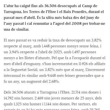
L'atur ha caigut fins als 36.506 desocupats al Camp de
Tarragona, les Terres de l'Ebre i el Baix Penedès, durant el
passat mes d'abril. És la xifra més baixa des del juny de
l'any passat i cal remuntar a l'agost del 2008 per trobar-ne
una de similar.
El mes passat es va reduir la taxa de desocupats un 3,82%
respecte al març, amb 1.448 persones menys sense feina, i
un 3,94% respecte a l'abril de 2025, amb 1.497 persones
menys a les llistes d'aturats. Pel que fa a l'ocupació durant el
mes d'abril d'enguany, s'han incrementat en 11.926 els afiliats
a la Seguretat Social, un 3,82% més que al març. L'increment
interanual és similar amb 9.448 més feines generades que a
fa un any, un augment del 2,68%.
Dels 36.506 aturats a Tarragona i l'Ebre, 21.714 són dones i
14.792 són homes. 2.469 són joves menors de 25 anys, dels
quals 1.325 són homes i 1.144 són dones. Per sectors, els
serveis és on hi ha més persones sense feina, amb 25.765,