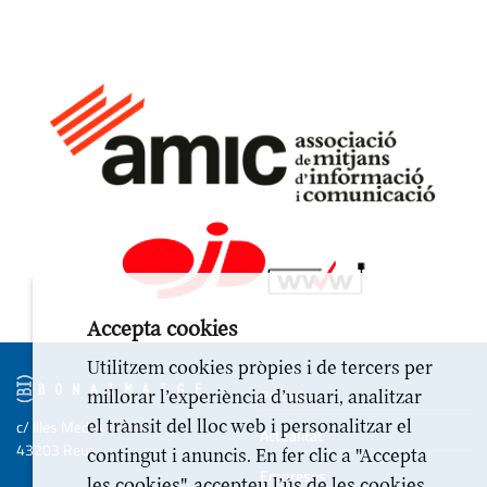
Accepta cookies
Utilitzem cookies pròpies i de tercers per
Portada
millorar l’experiència d’usuari, analitzar
el trànsit del lloc web i personalitzar el
c/ Illes Medes 6-10
Actualitat
43203 Reus
contingut i anuncis. En fer clic a "Accepta
Empreses
les cookies", accepteu l’ús de les cookies