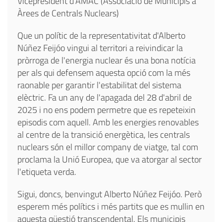
Vicepresident d'AMAC (Associació de Municipis a
Àrees de Centrals Nuclears)
Que un polític de la representativitat d'Alberto
Núñez Feijóo vingui al territori a reivindicar la
pròrroga de l'energia nuclear és una bona notícia
per als qui defensem aquesta opció com la més
raonable per garantir l'estabilitat del sistema
elèctric. Fa un any de l'apagada del 28 d'abril de
2025 i no ens podem permetre que es repeteixin
episodis com aquell. Amb les energies renovables
al centre de la transició energètica, les centrals
nuclears són el millor company de viatge, tal com
proclama la Unió Europea, que va atorgar al sector
l'etiqueta verda.
Sigui, doncs, benvingut Alberto Núñez Feijóo. Però
esperem més polítics i més partits que es mullin en
aquesta qüestió transcendental. Els municipis