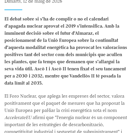
Dimarts, 12 de maig de 2026
El debat sobre si s'ha de complir o no el calendari
d'apagada nuclear aprovat el 2019 s'intensifica. Amb la
imminent decisió sobre el futur d'Almaraz, el
posicionament de la Unió Europea sobre la continuïtat
d'aquesta modalitat energètica ha provocat les valoracions
positives tant del sector com dels municipis que acullen
les plantes, que fa temps que demanen que s'allargui la
seva vida útil. Ascó I i Ascó II tenen fixat el seu tancament
per a 2030 i 2032, mentre que Vandellòs II té posada la
data límit al 2035.
El Foro Nuclear, que aplega les empreses del sector, valora
positivament que el paquet de mesures que ha proposat la
Unió Europea per pal·liar la crisi energètica sota el nom
AccelerateEU
afirmi que "l'energia nuclear és un component
important de les estratègies de descarbonització,
competitivitat industrial i seguretat de subministrament" i