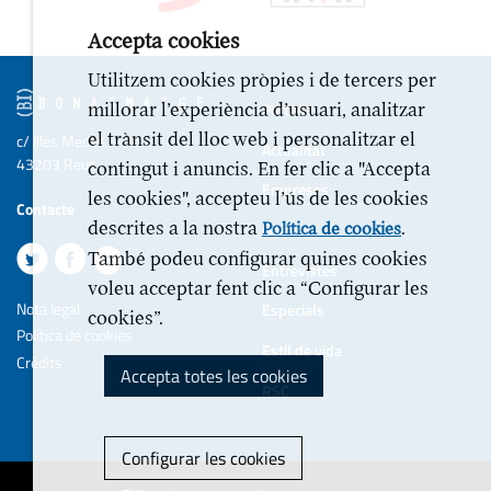
Accepta cookies
Utilitzem cookies pròpies i de tercers per
Portada
millorar l’experiència d’usuari, analitzar
el trànsit del lloc web i personalitzar el
c/ Illes Medes 6-10
Actualitat
43203 Reus
contingut i anuncis. En fer clic a "Accepta
Empreses
les cookies", accepteu l’ús de les cookies
Contacte
descrites a la nostra
.
Opinió
Política de cookies
També podeu configurar quines cookies
Entrevistes
voleu acceptar fent clic a “Configurar les
Nota legal
Especials
cookies”.
Politica de cookies
Estil de vida
Crèdits
Accepta totes les cookies
RSC
Configurar les cookies