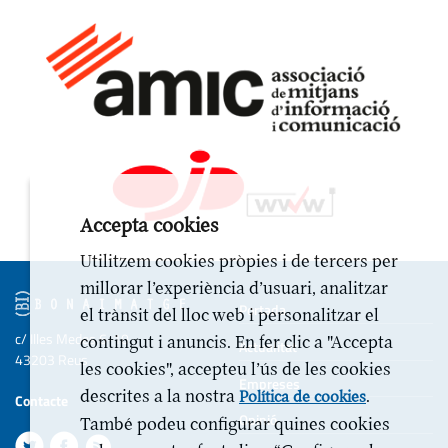
Accepta cookies
Utilitzem cookies pròpies i de tercers per
millorar l’experiència d’usuari, analitzar
Portada
el trànsit del lloc web i personalitzar el
c/ Illes Medes 6-10
contingut i anuncis. En fer clic a "Accepta
Actualitat
43203 Reus
les cookies", accepteu l’ús de les cookies
Empreses
descrites a la nostra
.
Política de cookies
Contacte
Opinió
També podeu configurar quines cookies