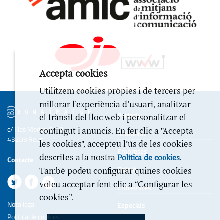
Accepta cookies
Utilitzem cookies pròpies i de tercers per
millorar l’experiència d’usuari, analitzar
Portada
el trànsit del lloc web i personalitzar el
c/ Illes Medes 6-10
contingut i anuncis. En fer clic a "Accepta
Actualitat
43203 Reus
les cookies", accepteu l’ús de les cookies
Empreses
descrites a la nostra
.
Política de cookies
Contacte
Opinió
També podeu configurar quines cookies
voleu acceptar fent clic a “Configurar les
Entrevistes
cookies”.
Nota legal
Especials
Politica de cookies