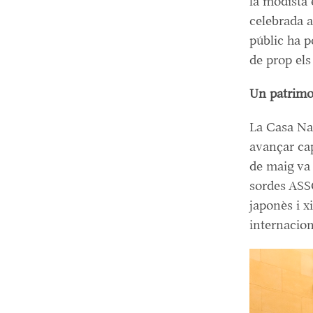
la modista 
celebrada a
públic ha p
de prop els
Un patrimo
La Casa Nav
avançar cap
de maig va 
sordes ASS
japonès i x
internaciona