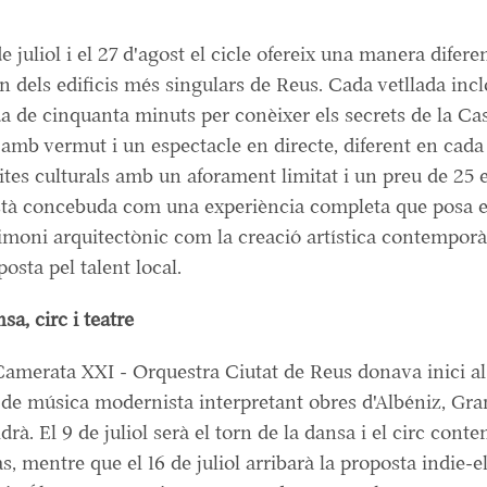
e juliol i el 27 d'agost el cicle ofereix una manera difere
n dels edificis més singulars de Reus. Cada vetllada inc
da de cinquanta minuts per conèixer els secrets de la Ca
 amb vermut i un espectacle en directe, diferent en cada
cites culturals amb un aforament limitat i un preu de 25 
stà concebuda com una experiència completa que posa e
rimoni arquitectònic com la creació artística contempor
posta pel talent local.
sa, circ i teatre
Camerata XXI - Orquestra Ciutat de Reus donava inici al
de música modernista interpretant obres d'Albéniz, Gra
ldrà. El 9 de juliol serà el torn de la dansa i el circ con
s, mentre que el 16 de juliol arribarà la proposta indie-e