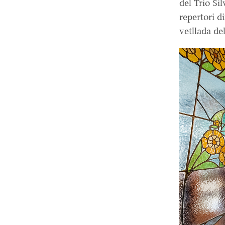
del Trio Si
repertori d
vetllada de