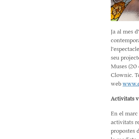
Ja al mes d
contemporàn
l'espectacl
seu project
Muses (20 d
Clownic. To
web
www.c
Activitats 
En el marc 
activitats 
propostes d