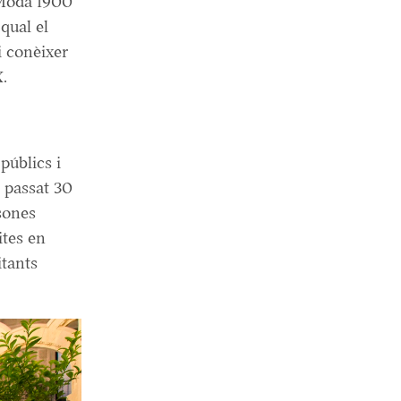
 Moda 1900
qual el
i conèixer
X.
públics i
l passat 30
rsones
ites en
itants