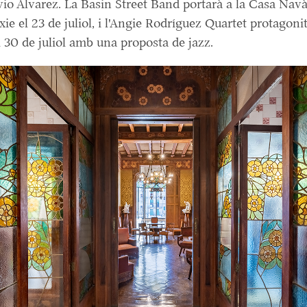
lvio Álvarez. La Basin Street Band portarà a la Casa Navà
ixie el 23 de juliol, i l'Angie Rodríguez Quartet protagoni
l 30 de juliol amb una proposta de jazz.