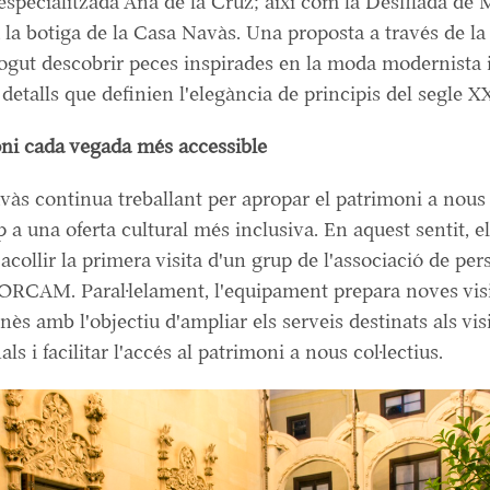
especialitzada Ana de la Cruz; així com la Desfilada de
 la botiga de la Casa Navàs. Una proposta a través de la 
ogut descobrir peces inspirades en la moda modernista 
 detalls que definien l'elegància de principis del segle X
ni cada vegada més accessible
às continua treballant per apropar el patrimoni a nous 
 a una oferta cultural més inclusiva. En aquest sentit, e
acollir la primera visita d'un grup de l'associació de pe
ORCAM. Paral·lelament, l'equipament prepara noves vis
inès amb l'objectiu d'ampliar els serveis destinats als vis
ls i facilitar l'accés al patrimoni a nous col·lectius.