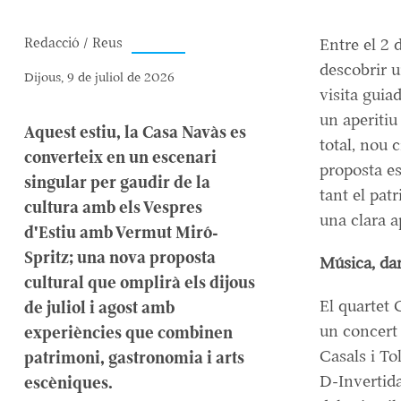
Redacció / Reus
Entre el 2 d
descobrir u
Dijous, 9 de juliol de 2026
visita guia
un aperitiu
Aquest estiu, la Casa Navàs es
total, nou 
converteix en un escenari
proposta e
singular per gaudir de la
tant el pat
cultura amb els Vespres
una clara a
d'Estiu amb Vermut Miró-
Spritz; una nova proposta
Música, dan
cultural que omplirà els dijous
El quartet 
de juliol i agost amb
un concert 
experiències que combinen
Casals i To
patrimoni, gastronomia i arts
D-Invertida
escèniques.