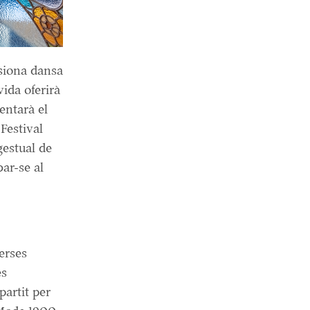
usiona dansa
ida oferirà
sentarà el
Festival
gestual de
bar-se al
erses
es
partit per