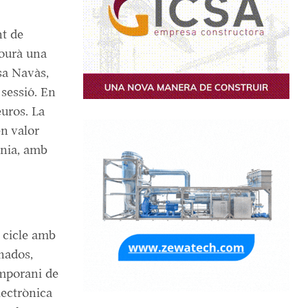
nt de
lourà una
sa Navàs,
 sessió. En
euros. La
n valor
ània, amb
 cicle amb
nados,
temporani de
lectrònica