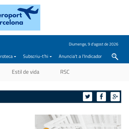
Diumenge, 9 d'agost de 2026
roteca
Subscriu-t’hi
Anuncia't a l'Indicador
Cercar
Estil de vida
RSC