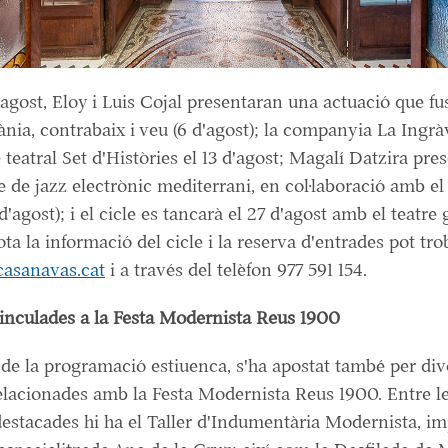
'agost, Eloy i Luis Cojal presentaran una actuació que f
ia, contrabaix i veu (6 d'agost); la companyia La Ingràv
e teatral Set d'Històries el 13 d'agost; Magalí Datzira pre
e de jazz electrònic mediterrani, en col·laboració amb el 
'agost); i el cicle es tancarà el 27 d'agost amb el teatre 
ta la informació del cicle i la reserva d'entrades pot tro
asanavas.cat
i a través del telèfon 977 591 154.
vinculades a la Festa Modernista Reus 1900
de la programació estiuenca, s'ha apostat també per div
relacionades amb la Festa Modernista Reus 1900. Entre l
estacades hi ha el Taller d'Indumentària Modernista, im