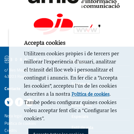
Accepta cookies
Utilitzem cookies pròpies i de tercers per
Portada
millorar l’experiència d’usuari, analitzar
el trànsit del lloc web i personalitzar el
c/ Illes Medes 6-10
Actualitat
43203 Reus
contingut i anuncis. En fer clic a "Accepta
Empreses
les cookies", accepteu l’ús de les cookies
Contacte
descrites a la nostra
.
Opinió
Política de cookies
També podeu configurar quines cookies
Entrevistes
voleu acceptar fent clic a “Configurar les
Nota legal
Especials
cookies”.
Politica de cookies
Estil de vida
Crèdits