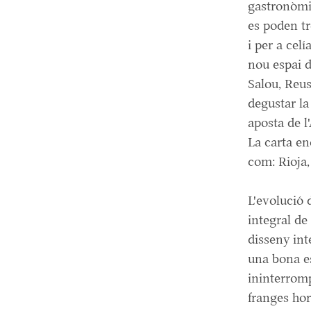
gastronòmiq
es poden tr
i per a cel
nou espai d
Salou, Reus
degustar la
aposta de 
La carta e
com: Rioja
L'evolució 
integral de
disseny int
una bona es
ininterromp
franges hor