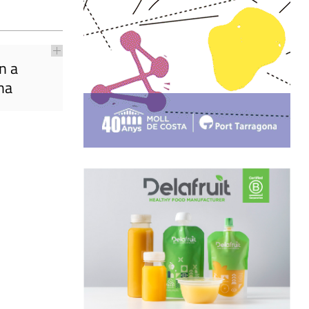
n a
na