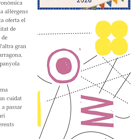
stronòmica
a al·lèrgens
a oferta el
itat de
ó de
l'altra gran
arragona.
spanyola
rma
un cuidat
 a passar
ri
erents