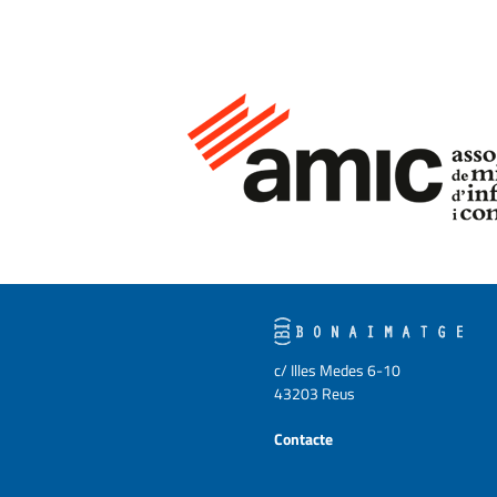
c/ Illes Medes 6-10
43203 Reus
Contacte