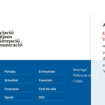
A
U
l
w
a
d
c
Nota legal
“
Portada
Entrevistes
Politica de cookies
Actualitat
Especials
Crèdits
Empreses
Estil de vida
Opinió
RSC