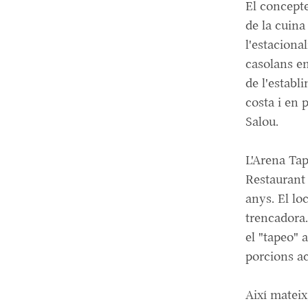
El concepte
de la cuina
l'estaciona
casolans en
de l'establ
costa i en 
Salou.
L'Arena
Tap
Restaurant 
anys. El lo
trencadora.
el "
tapeo
" 
porcions a
Així mateix