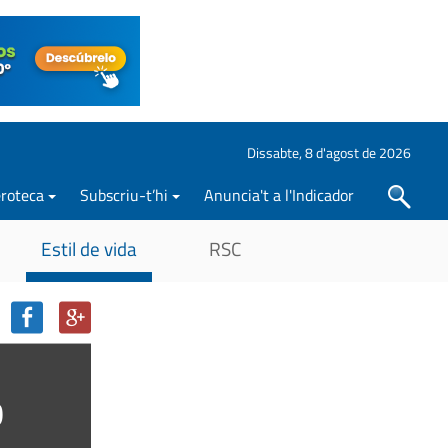
Dissabte, 8 d'agost de 2026
roteca
Subscriu-t’hi
Anuncia't a l'Indicador
Cercar
Estil de vida
RSC
b