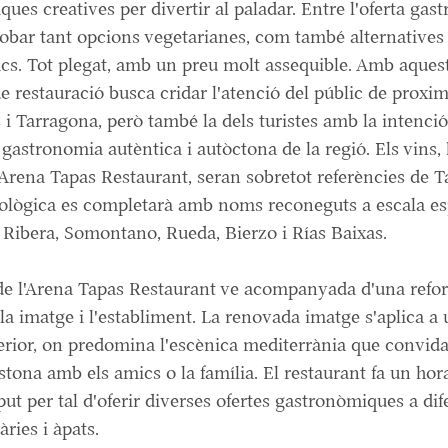
ues creatives per divertir al paladar. Entre l'oferta ga
obar tant opcions vegetarianes, com també alternatives 
íacs. Tot plegat, amb un preu molt assequible. Amb aquest
e restauració busca cridar l'atenció del públic de proxim
 i Tarragona, però també la dels turistes amb la intenci
 gastronomia autèntica i autòctona de la regió. Els vins, 
l'Arena
Tapas
Restaurant, seran sobretot referències de T
nològica es completarà amb noms reconeguts a escala e
, Ribera, Somontano,
Rueda
,
Bierzo
i
Rías
Baixas
.
de l'Arena
Tapas
Restaurant ve acompanyada d'una refo
 la imatge i l'establiment. La renovada imatge s'aplica a 
erior, on predomina l'escènica mediterrània que convida
tona amb els amics o la família
. El
restaurant fa un hora
ut per tal d'oferir diverses ofertes gastronòmiques a dif
àries i àpats.