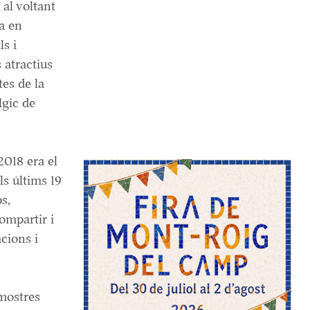
 al voltant
ta en
ls i
 atractius
tes de la
lgic de
2018 era el
ls últims 19
s,
ompartir i
acions i
 mostres