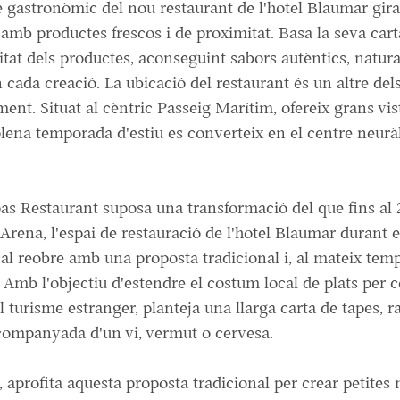
 gastronòmic del nou restaurant de l'hotel
Blaumar
gira
 amb productes frescos i de proximitat. Basa la seva car
litat dels productes, aconseguint sabors autèntics, natura
 cada creació. La ubicació del restaurant és un altre dels
iment. Situat al cèntric Passeig Marítim, ofereix grans vis
plena temporada d'estiu es converteix en el centre neurà
as
Restaurant suposa una transformació del que fins al 
Arena, l'espai de restauració de l'hotel
Blaumar
durant e
cal reobre amb una proposta tradicional i, al mateix temp
 Amb l'objectiu d'estendre el costum local de plats per c
al turisme estranger, planteja una llarga carta de tapes, r
companyada d'un vi, vermut o cervesa.
, aprofita aquesta proposta tradicional per crear petites