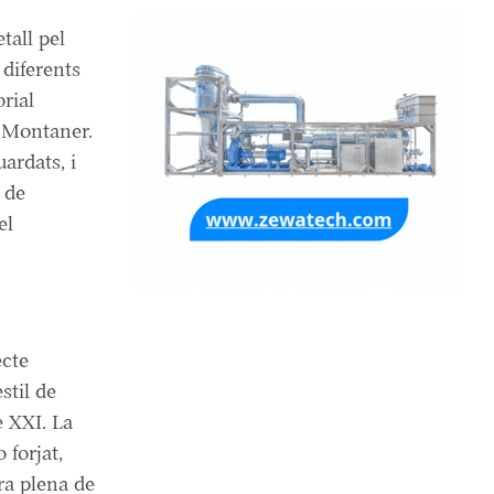
all pel
 diferents
orial
i Montaner.
ardats, i
 de
el
ecte
stil de
e XXI. La
 forjat,
ra plena de