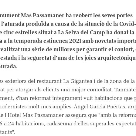
nument Mas Passamaner ha reobert les seves portes
l'aturada produïda a causa de la situació de la Covid-
 cinc estrelles situat a La Selva del Camp ha donat la
 a la temporada estiuenca 2021 amb novetats import
realitzat una sèrie de millores per garantir el confort, 
'estada i la seguretat d'una de les joies arquitectòniq
aurada.
es exteriors del restaurant La Gigantea i de la zona de la
at per atorgar als clients una major comoditat. Tanmatei
tjament, s'han reformat íntegrament vuit habitacions que 
modernistes molt més àmplies. Ángel Garcia Puertas, arqu
 de l'Hotel Mas Passamaner assegura que "amb la refor
6 a 24 habitacions, cadascuna d'elles supera les expectat
tants".