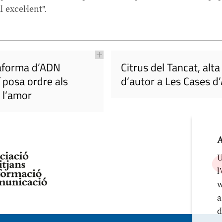
 excel·lent".
aforma d’ADN
Citrus del Tancat, alta
 posa ordre als
d’autor a Les Cases d
 l’amor
A
U
l
w
a
d