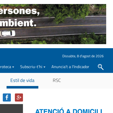
Dissabte, 8 d'agost de 2026
roteca
Subscriu-t’hi
Anuncia't a l'Indicador
Cercar
Estil de vida
RSC