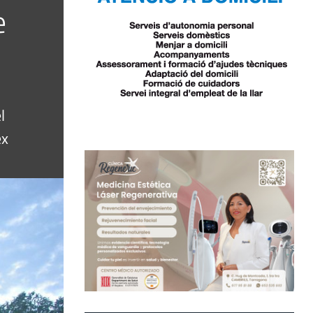
e
l
ex