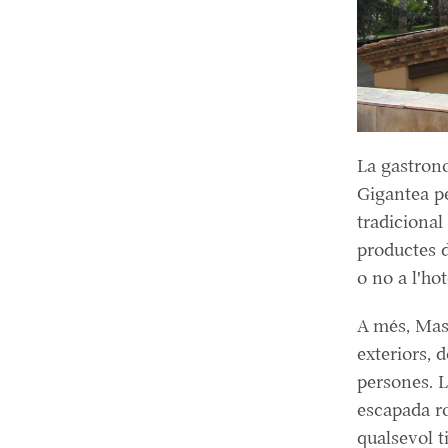
La gastron
Gigantea p
tradicional
productes de
o no a l'hot
A més, Mas 
exteriors, 
persones. L
escapada ro
qualsevol 