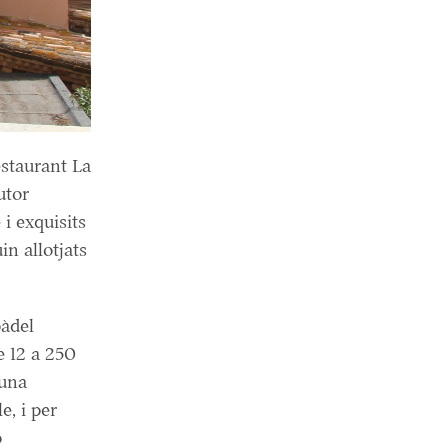
staurant La
utor
 i exquisits
in allotjats
pàdel
e 12 a 250
 una
e, i per
p