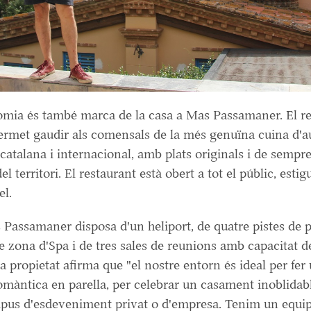
omia és també marca de la casa a Mas Passamaner. El re
ermet gaudir als comensals de la més genuïna cuina d'a
 catalana i internacional, amb plats originals i de sempre
l territori. El restaurant està obert a tot el públic, estigu
el.
Passamaner disposa d'un heliport, de quatre pistes de 
de zona d'Spa i de tres sales de reunions amb capacitat d
a propietat afirma que "el nostre entorn és ideal per fer
màntica en parella, per celebrar un casament inoblidabl
tipus d'esdeveniment privat o d'empresa. Tenim un equi