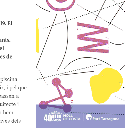
19. El
ants.
el
ues de
 piscina
x, i pel que
passen a
itecte i
ma hem
ives dels