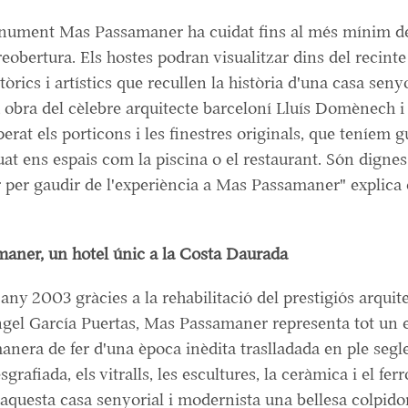
nument Mas Passamaner ha cuidat fins al més mínim det
 reobertura. Els hostes podran visualitzar dins del recinte
tòrics i artístics que recullen la història d'una casa seny
 obra del cèlebre arquitecte barceloní Lluís Domènech 
rat els porticons i les finestres originals, que teníem gu
uat ens espais com la piscina o el restaurant. Són dignes
per gaudir de l'experiència a Mas Passamaner" explica 
aner, un hotel únic a la Costa Daurada
'any 2003 gràcies a la rehabilitació del prestigiós arquit
gel García Puertas, Mas Passamaner representa tot un e
anera de fer d'una època inèdita traslladada en ple segl
grafiada, els vitralls, les escultures, la ceràmica i el ferro
aquesta casa senyorial i modernista una bellesa colpido