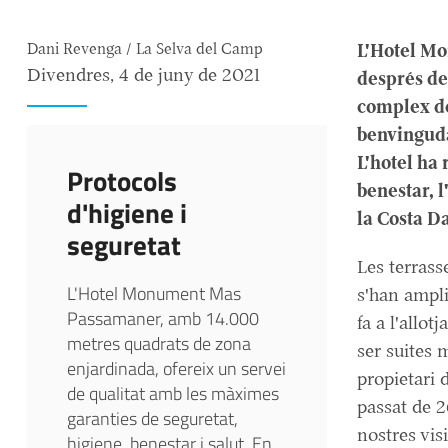
L'Hotel Mo
Dani Revenga / La Selva del Camp
Divendres, 4 de juny de 2021
després de 
complex de
benvinguda
L'hotel ha 
Protocols
benestar, l
d'higiene i
la Costa D
seguretat
Les terrass
L'Hotel Monument Mas
s'han ampli
Passamaner, amb 14.000
fa a l'allo
metres quadrats de zona
ser suites 
enjardinada, ofereix un servei
propietari
de qualitat amb les màximes
passat de 2
garanties de seguretat,
nostres visi
higiene, benestar i salut. En