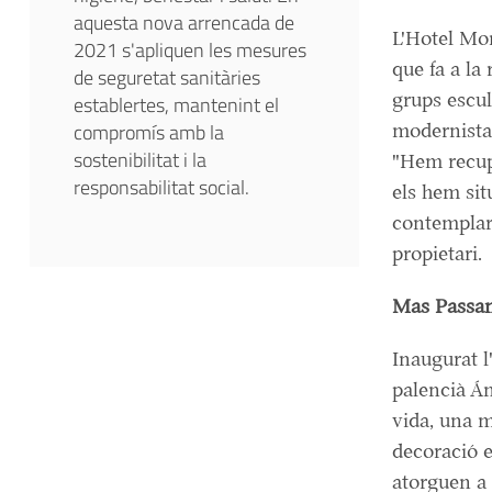
aquesta nova arrencada de
L'Hotel Mo
2021 s'apliquen les mesures
que fa a la
de seguretat sanitàries
grups escul
establertes, mantenint el
compromís amb la
modernista
sostenibilitat i la
"Hem recupe
responsabilitat social.
els hem sit
contemplar 
propietari.
Mas Passam
Inaugurat l
palencià Án
vida, una m
decoració es
atorguen a 