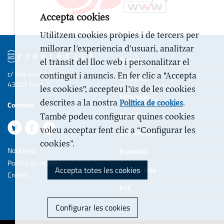
Accepta cookies
Utilitzem cookies pròpies i de tercers per
millorar l’experiència d’usuari, analitzar
Portada
el trànsit del lloc web i personalitzar el
c/ Illes Medes 6-10
contingut i anuncis. En fer clic a "Accepta
Actualitat
43203 Reus
les cookies", accepteu l’ús de les cookies
Empreses
descrites a la nostra
.
Política de cookies
Contacte
Opinió
També podeu configurar quines cookies
voleu acceptar fent clic a “Configurar les
Entrevistes
cookies”.
Nota legal
Especials
Politica de cookies
Accepta totes les cookies
Estil de vida
Crèdits
RSC
Configurar les cookies