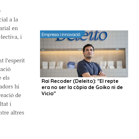
e
ial a la
rial en
lectiva, i
 l'esperit
ració
e els
adors hi
reació de
tat i
ntre altres