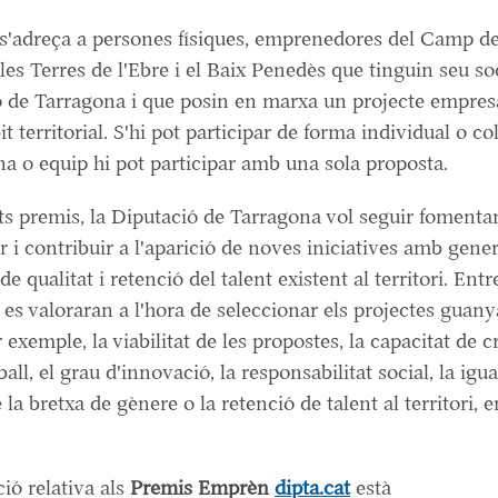
 s'adreça a persones físiques, emprenedores del Camp d
les Terres de l'Ebre i el Baix Penedès que tinguin seu soc
 de Tarragona i que posin en marxa un projecte empresa
 territorial. S'hi pot participar de forma individual o col·
a o equip hi pot participar amb una sola proposta.
 premis, la Diputació de Tarragona vol seguir fomentant
i contribuir a l'aparició de noves iniciatives amb gene
e qualitat i retenció del talent existent al territori. Entr
e es valoraran a l'hora de seleccionar els projectes guany
 exemple, la viabilitat de les propostes, la capacitat de c
ball, el grau d'innovació, la responsabilitat social, la igual
la bretxa de gènere o la retenció de talent al territori, e
ió relativa als
Premis Emprèn
dipta.cat
està