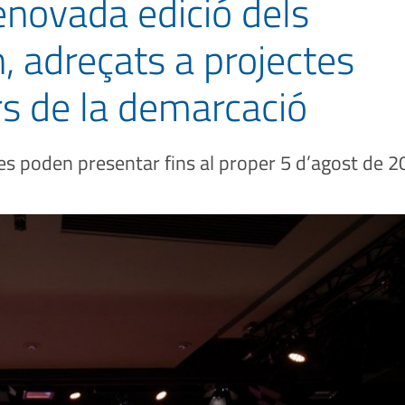
enovada edició dels
 adreçats a projectes
 de la demarcació
 es poden presentar fins al proper 5 d’agost de 