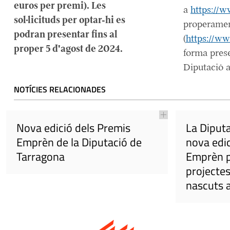
euros per premi). Les
a
https://
sol·licituds per optar-hi es
properament
podran presentar fins al
(
https://ww
proper 5 d'agost de 2024.
forma prese
Diputació a
NOTÍCIES RELACIONADES
Nova edició dels Premis
La Diput
Emprèn de la Diputació de
nova edic
Tarragona
Emprèn p
projecte
nascuts 