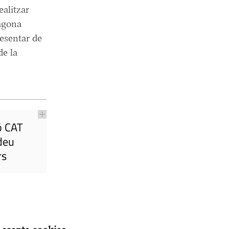
ealitzar
ragona
esentar de
de la
ó CAT
deu
rs