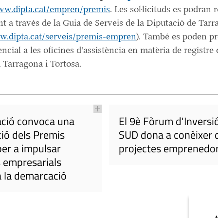
www.dipta.cat/empren/premis
. Les sol·licituds es podran r
 a través de la Guia de Serveis de la Diputació de Tar
w.dipta.cat/serveis/premis-empren
). També es poden pr
ncial a les oficines d'assistència en matèria de registre 
 Tarragona i Tortosa.
ació convoca una
El 9è Fòrum d'Inversi
ió dels Premis
SUD dona a conèixer 
er a impulsar
projectes emprenedo
s empresarials
a la demarcació