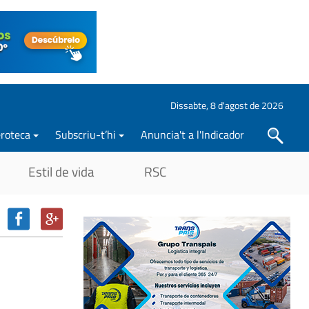
Dissabte, 8 d'agost de 2026
roteca
Subscriu-t’hi
Anuncia't a l'Indicador
Cercar
Estil de vida
RSC