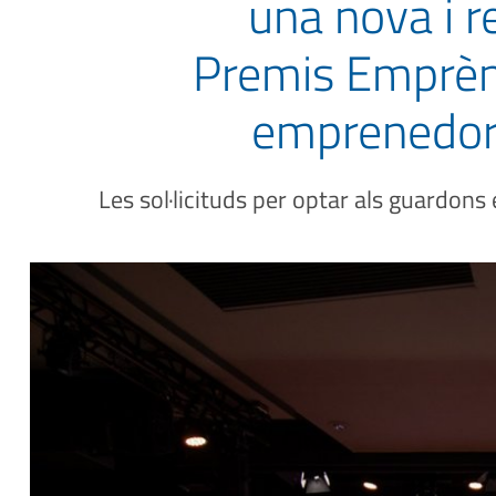
una nova i r
Premis Emprèn,
emprenedors
Les sol·licituds per optar als guardons