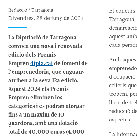
Redacció / Tarragona
El concurs
Divendres, 28 de juny de 2024
Tarragona, 
demarcació
aquest àmbit
La Diputació de Tarragona
cada person
convoca una nova i renovada
edició dels
Premis
Amb aquests
Emprèn
dipta.cat
de foment de
emprenedor 
l'emprenedoria, que enguany
d'ocupació d
arriben a la seva 12a edició.
criteris qu
Aquest 2024 els Premis
trobem, per
Emprèn eliminen les
llocs de tre
categories i es podran atorgar
reducció de 
fins a un màxim de 10
aspectes.
guardons, amb una dotació
total de 40.000 euros (4.000
La informac