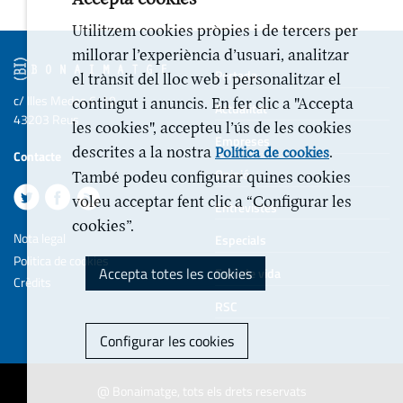
Utilitzem cookies pròpies i de tercers per
millorar l’experiència d’usuari, analitzar
Portada
el trànsit del lloc web i personalitzar el
c/ Illes Medes 6-10
contingut i anuncis. En fer clic a "Accepta
Actualitat
43203 Reus
les cookies", accepteu l’ús de les cookies
Empreses
descrites a la nostra
.
Política de cookies
Contacte
Opinió
També podeu configurar quines cookies
voleu acceptar fent clic a “Configurar les
Entrevistes
cookies”.
Nota legal
Especials
Politica de cookies
Accepta totes les cookies
Estil de vida
Crèdits
RSC
Configurar les cookies
@ Bonaimatge, tots els drets reservats