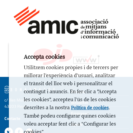
Accepta cookies
Utilitzem cookies pròpies i de tercers per
millorar l’experiència d’usuari, analitzar
el trànsit del lloc web i personalitzar el
contingut i anuncis. En fer clic a "Accepta
Portada
les cookies", accepteu l’ús de les cookies
c/ Illes Medes 6-10
Actualitat
43203 Reus
descrites a la nostra
.
Política de cookies
Empreses
També podeu configurar quines cookies
Contacte
voleu acceptar fent clic a “Configurar les
Opinió
cookies”.