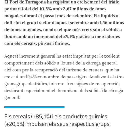
El Port de Tarragona ha registrat un creixement del tràfic
portuari total del 10,5% amb 2,67 milions de tones
mogudes durant el passat mes de setembre. Els líquids a
doll són el grup tractor d'aquest setembre amb 1,56 milions
de tones mogudes, mentre el que més creix són el sòlids a
lloure amb un increment del 29,1% gràcies a mercaderies
com els cereals, pinsos i farines.
Aquest increment general ha estat impulsat per l'excel·lent
comportament dels sòlids a lloure i de la càrrega general,
així com per la recuperació del turisme de creuers, que ha
crescut un 19,4% en nombre de passatgers. Analitzant els tres
grans grups de tràfics, tots mostren signes de recuperació,
destacant especialment el dinamisme dels sòlids i la càrrega
general.
Els cereals (+85,1%) i els productes químics
(+20,5%) impulsen els seus respectius grups,