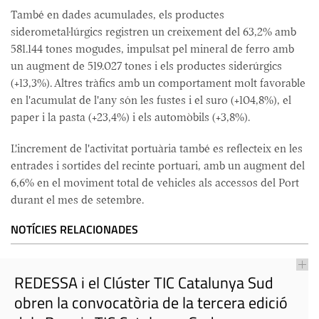
També en dades acumulades, els productes
siderometal·lúrgics registren un creixement del 63,2% amb
581.144 tones mogudes, impulsat pel mineral de ferro amb
un augment de 519.027 tones i els productes siderúrgics
(+13,3%). Altres tràfics amb un comportament molt favorable
en l'acumulat de l'any són les fustes i el suro (+104,8%), el
paper i la pasta (+23,4%) i els automòbils (+3,8%).
L'increment de l'activitat portuària també es reflecteix en les
entrades i sortides del recinte portuari, amb un augment del
6,6% en el moviment total de vehicles als accessos del Port
durant el mes de setembre.
NOTÍCIES RELACIONADES
REDESSA i el Clúster TIC Catalunya Sud
obren la convocatòria de la tercera edició