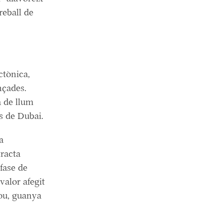
reball de
ctònica,
nçades.
a de llum
s de Dubai.
a
tracta
fase de
valor afegit
lou, guanya