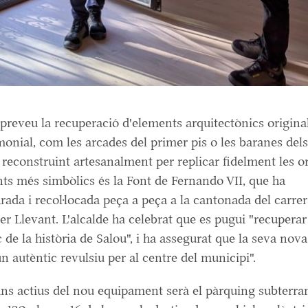
 preveu la recuperació d'elements arquitectònics origina
monial, com les arcades del primer pis o les baranes dels
 reconstruint artesanalment per replicar fidelment les o
ts més simbòlics és la Font de Fernando VII, que ha
urada i recol·locada peça a peça a la cantonada del carre
er Llevant. L'alcalde ha celebrat que es pugui "recuperar 
de la història de Salou", i ha assegurat que la seva nova
n autèntic revulsiu per al centre del municipi".
ns actius del nou equipament serà el pàrquing subterra