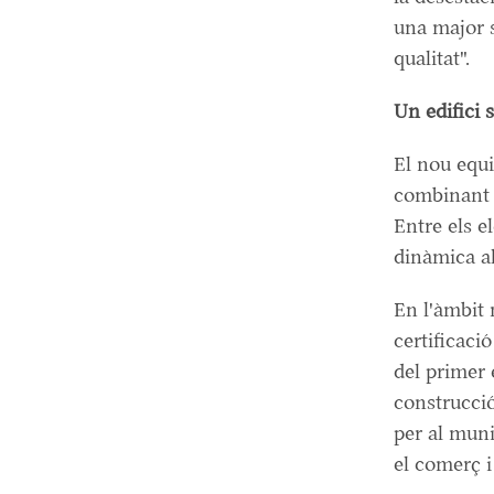
una major s
qualitat".
Un edifici 
El nou equi
combinant 
Entre els e
dinàmica al
En l'àmbit 
certificaci
del primer 
construcció
per al muni
el comerç i