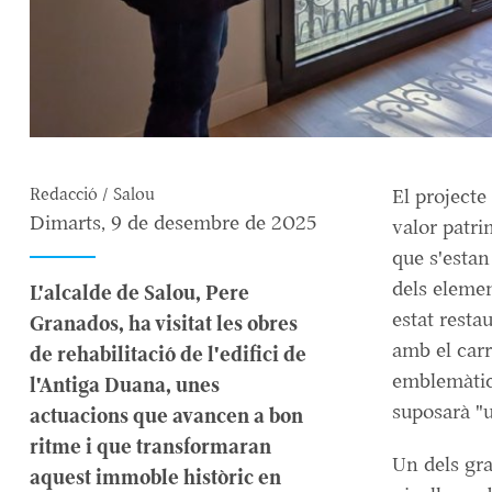
Redacció / Salou
El projecte
Dimarts, 9 de desembre de 2025
valor patri
que s'estan
dels elemen
L'alcalde de Salou, Pere
estat resta
Granados, ha visitat les obres
amb el carr
de rehabilitació de l'edifici de
emblemàtic 
l'Antiga Duana, unes
suposarà "u
actuacions que avancen a bon
ritme i que transformaran
Un dels gra
aquest immoble històric en