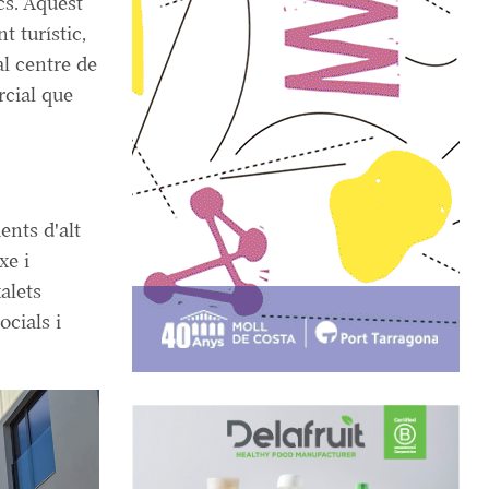
cs. Aquest
 turístic,
l centre de
rcial que
ments d'alt
xe i
xalets
cials i