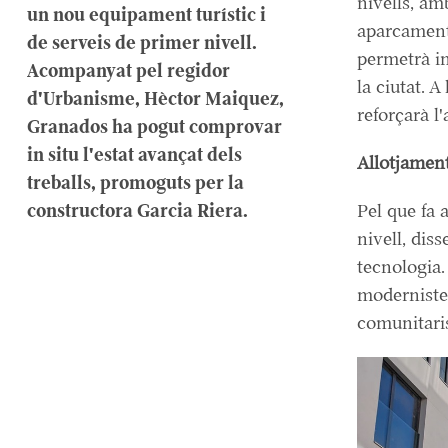
nivells, am
un nou equipament turístic i
aparcament
de serveis de primer nivell.
permetrà in
Acompanyat pel regidor
la ciutat. 
d'Urbanisme, Hèctor Maiquez,
reforçarà l
Granados ha pogut comprovar
in situ l'estat avançat dels
Allotjament
treballs, promoguts per la
constructora Garcia Riera.
Pel que fa a
nivell, diss
tecnologia.
modernistes
comunitari