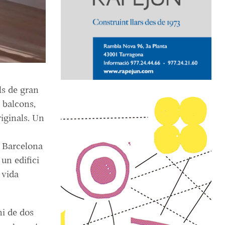
ls de gran
 balcons,
riginals. Un
r Barcelona
un edifici
 vida
ni de dos