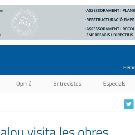
Heme
Opinió
Entrevistes
Especials
alou visita les obres