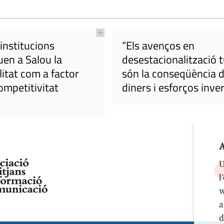
 institucions
“Els avenços en
uen a Salou la
desestacionalització t
litat com a factor
són la conseqüència d
ompetitivitat
diners i esforços inver
A
U
l
w
a
d