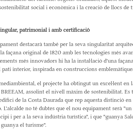
ostenibilitat social i econòmica i la creació de llocs de t
singular, patrimonial i amb certificació
pament destacarà també per la seva singularitat arquite
la façana original de 1820 amb les tecnologies més ava
lements més innovadors hi ha la instal·lació d'una façan
 pati interior, inspirada en construccions emblemàtique
mediambiental, el projecte ha obtingut un excel·lent en l
ó BREEAM, assolint el nivell màxim de sostenibilitat. Es 
edifici de la Costa Daurada que rep aquesta distinció en 
. L'alcalde no té dubtes que el nou equipament serà "un 
cipi i per a la seva indústria turística", i que "guanya Sa
 guanya el turisme".