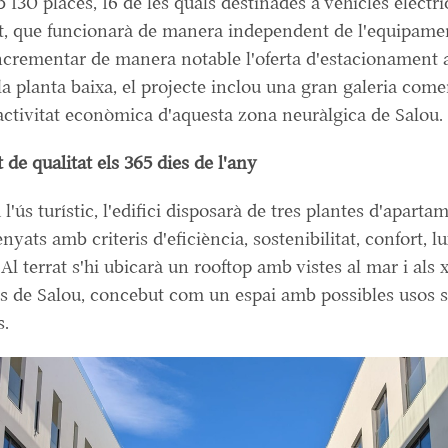
b 130 places, 16 de les quals destinades a vehicles elèctri
, que funcionarà de manera independent de l'equipament
crementar de manera notable l'oferta d'estacionament a
A la planta baixa, el projecte inclou una gran galeria come
'activitat econòmica d'aquesta zona neuràlgica de Salou.
 de qualitat els 365 dies de l'any
 l'ús turístic, l'edifici disposarà de tres plantes d'aparta
enyats amb criteris d'eficiència, sostenibilitat, confort, lu
 Al terrat s'hi ubicarà un rooftop amb vistes al mar i als 
 de Salou, concebut com un espai amb possibles usos so
s.