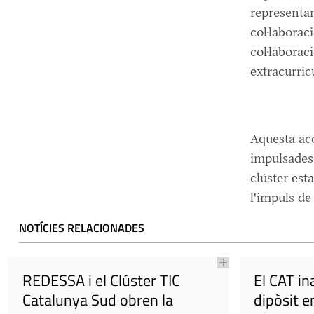
representan
col·laborac
col·laborac
extracurricu
Aquesta acc
impulsades 
clúster est
l'impuls de
NOTÍCIES RELACIONADES
REDESSA i el Clúster TIC
El CAT in
Catalunya Sud obren la
dipòsit 