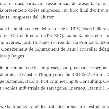
turat en dues parts: una sessió inicial de presentació inst
la presentació de les empreses, i un bloc final d'entrevis
iants i empreses del Clúster.
da ha anat a càrrec del rector de la URV, Josep Pallarès,
Àngel Cid, el director de l'ETSEQ, Ioanis Katakis, el res
nginyeries, Jordi Hurtado, i el regidor de Promoció Eco
 Coneixement de l'Ajuntament de Reus i conseller deleg
osep Baiges.
de presentació de les empreses, han pres part les següen
dherides al Clúster d'Enginyeries de REDESSA: Atoms, 
fage Sistemas, Habilis, PGI Engineering & Consulting, Col
 Tècnics Industrials de Tarragona, Enernou, Etècnic i T
.
ing
ha finalitzat amb les trobades breus entre estudiants