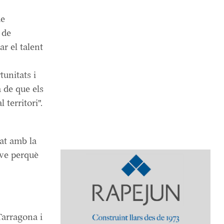
de
 de
r el talent
tunitats i
 de que els
 territori".
at amb la
ove perquè
Tarragona i