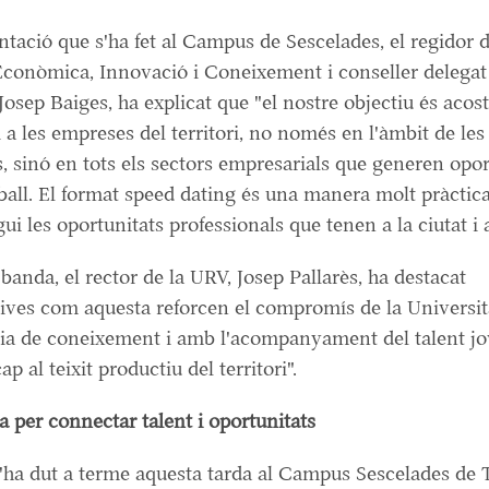
ntació que s'ha fet al Campus de Sescelades, el regidor 
conòmica, Innovació i Coneixement i conseller delegat
sep Baiges, ha explicat que "el nostre objectiu és acosta
i a les empreses del territori, no només en l'àmbit de les
, sinó en tots els sectors empresarials que generen opor
eball. El format speed dating és una manera molt pràctica
i les oportunitats professionals que tenen a la ciutat i al
 banda, el rector de la URV, Josep Pallarès, ha destacat
tives com aquesta reforcen el compromís de la Universit
cia de coneixement i amb l'acompanyament del talent j
cap al teixit productiu del territori".
 per connectar talent i oportunitats
 s'ha dut a terme aquesta tarda al Campus Sescelades de 