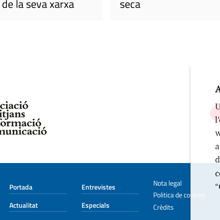
de la seva xarxa
seca
A
U
l
w
a
d
c
Nota legal
“
Portada
Entrevistes
Politica de cookies
Actualitat
Especials
Crèdits