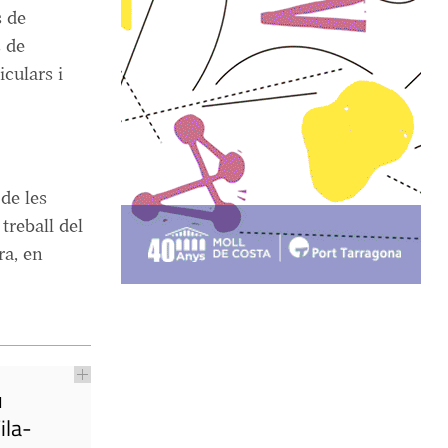
s de
s de
culars i
de les
treball del
ra, en
u
ila-