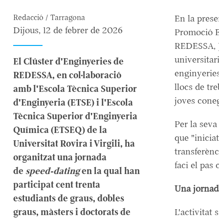
Redacció / Tarragona
En la prese
Dijous, 12 de febrer de 2026
Promoció E
REDESSA, Jo
universitar
El Clúster d'Enginyeries de
enginyeries
REDESSA, en col·laboració
llocs de tr
amb l'Escola Tècnica Superior
joves conegu
d'Enginyeria (ETSE) i l'Escola
Tècnica Superior d'Enginyeria
Per la seva
Química (ETSEQ) de la
que "inicia
Universitat Rovira i Virgili, ha
transferèn
organitzat una jornada
faci el pas 
de
speed-dating
en la qual han
participat cent trenta
Una jornada
estudiants de graus, dobles
graus, màsters i doctorats de
L'activitat