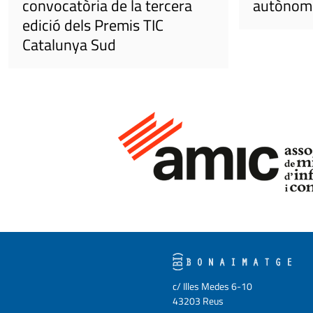
convocatòria de la tercera
autònom 
edició dels Premis TIC
Catalunya Sud
c/ Illes Medes 6-10
43203 Reus