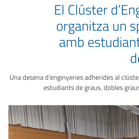
El Clúster d’E
organitza un s
amb estudiant
d
Una desena d’enginyeries adherides al clúste
estudiants de graus, dobles graus