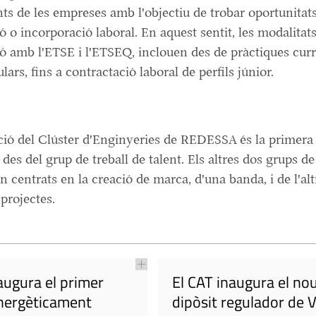
ts de les empreses amb l'objectiu de trobar oportunitat
ió o incorporació laboral. En aquest sentit, les modalitat
ió amb l'ETSE i l'ETSEQ, inclouen des de pràctiques curri
lars, fins a contractació laboral de perfils júnior.
ió del Clúster d'Enginyeries de REDESSA és la primera 
des del grup de treball de talent. Els altres dos grups de 
an centrats en la creació de marca, d'una banda, i de l'alt
 projectes.
augura el primer
El CAT inaugura el no
energèticament
dipòsit regulador de V