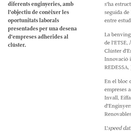
diferents enginyeries, amb
s'ha estruc
l'objectiu de conèixer les
seguida de 
oportunitats laborals
entre estud
presentades per una desena
La benvingu
d'empreses adherides al
de l'ETSE, 
clúster.
Clúster d'E
Innovació i
REDESSA, J
En el bloc 
empreses a
Invall, Eif
d'Enginyers
Renovables
L'
speed dat