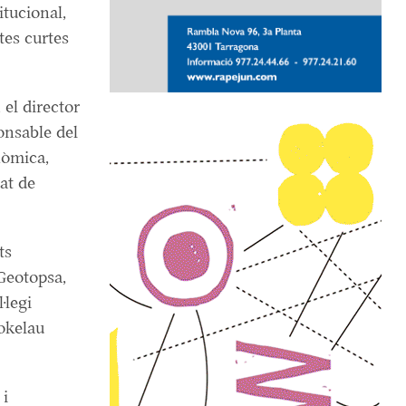
itucional,
tes curtes
 el director
ponsable del
nòmica,
at de
ts
Geotopsa,
·legi
okelau
 i