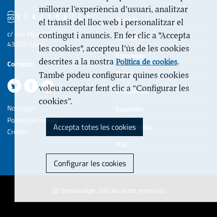
millorar l’experiència d’usuari, analitzar
Portada
el trànsit del lloc web i personalitzar el
c/ Illes Medes 6-10
contingut i anuncis. En fer clic a "Accepta
Actualitat
43203 Reus
les cookies", accepteu l’ús de les cookies
Empreses
descrites a la nostra
.
Política de cookies
Contacte
Opinió
També podeu configurar quines cookies
voleu acceptar fent clic a “Configurar les
Entrevistes
cookies”.
Nota legal
Especials
Politica de cookies
Accepta totes les cookies
Estil de vida
Crèdits
RSC
Configurar les cookies
@ Bonaimatge, tots els drets reservats