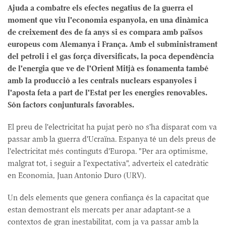
Ajuda a combatre els efectes negatius de la guerra el
moment que viu l'economia espanyola, en una dinàmica
de creixement des de fa anys si es compara amb països
europeus com Alemanya i França.
Amb el subministrament
del petroli i el gas força diversificats, la poca dependència
de l'energia que ve de l'Orient Mitjà es fonamenta també
amb la producció a les centrals nuclears espanyoles i
l'aposta feta a part de l'Estat per les energies renovables.
Són factors conjunturals favorables.
El preu de l'electricitat ha pujat però no s'ha disparat com va
passar amb la guerra d'Ucraïna. Espanya té un dels preus de
l'electricitat més continguts d'Europa. "Per ara optimisme,
malgrat tot, i seguir a l'expectativa", adverteix el catedràtic
en Economia, Juan Antonio Duro (URV).
Un dels elements que genera confiança és la capacitat que
estan demostrant els mercats per anar adaptant-se a
contextos de gran inestabilitat, com ja va passar amb la