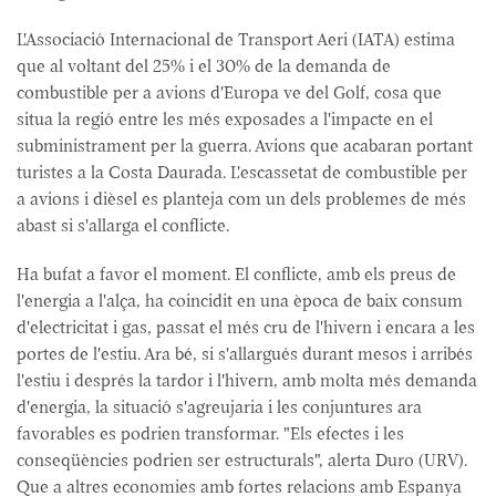
L'Associació Internacional de Transport Aeri (IATA) estima
que al voltant del 25% i el 30% de la demanda de
combustible per a avions d'Europa ve del Golf, cosa que
situa la regió entre les més exposades a l'impacte en el
subministrament per la guerra. Avions que acabaran portant
turistes a la Costa Daurada. L'escassetat de combustible per
a avions i dièsel es planteja com un dels problemes de més
abast si s'allarga el conflicte.
Ha bufat a favor el moment. El conflicte, amb els preus de
l'energia a l'alça, ha coincidit en una època de baix consum
d'electricitat i gas, passat el més cru de l'hivern i encara a les
portes de l'estiu. Ara bé, si s'allargués durant mesos i arribés
l'estiu i després la tardor i l'hivern, amb molta més demanda
d'energia, la situació s'agreujaria i les conjuntures ara
favorables es podrien transformar. "Els efectes i les
conseqüències podrien ser estructurals", alerta Duro (URV).
Que a altres economies amb fortes relacions amb Espanya