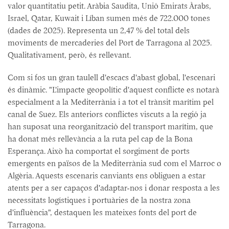
valor quantitatiu petit. Aràbia Saudita, Unió Emirats Àrabs,
Israel, Qatar, Kuwait i Líban sumen més de 722.000 tones
(dades de 2025). Representa un 2,47 % del total dels
moviments de mercaderies del Port de Tarragona al 2025.
Qualitativament, però, és rellevant.
Com si fos un gran taulell d'escacs d'abast global, l'escenari
és dinàmic. "L'impacte geopolític d'aquest conflicte es notarà
especialment a la Mediterrània i a tot el trànsit marítim pel
canal de Suez. Els anteriors conflictes viscuts a la regió ja
han suposat una reorganització del transport marítim, que
ha donat més rellevància a la ruta pel cap de la Bona
Esperança. Això ha comportat el sorgiment de ports
emergents en països de la Mediterrània sud com el Marroc o
Algèria. Aquests escenaris canviants ens obliguen a estar
atents per a ser capaços d'adaptar-nos i donar resposta a les
necessitats logístiques i portuàries de la nostra zona
d'influència", destaquen les mateixes fonts del port de
Tarragona.