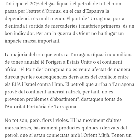
Tot i que el 20% del gas liquat i el petroli de tot el món
passa per l'estret d'Ormuz, en el cas d'Espanya la
dependència és molt menor. El port de Tarragona, porta
d'entrada i sortida de mercaderies i matèries primeres, és un
bon indicador. Per ara la guerra d'Orient no ha tingut un
impacte massa important.
La majoria del cru que entra a Tarragona (quasi nou milions
de tones anuals) té l'origen a Estats Units o el continent
africà. "El Port de Tarragona no es veurà afectat de manera
directa per les conseqüències derivades del conflicte entre
els EUA i Israel contra l'Iran. El petroli que arriba a Tarragona
prové del continent americà i africà, per tant, no es
preveuen problemes d'abastiment", destaquen fonts de
l'Autoritat Portuària de Tarragona.
No tot són, però, flors i violes. Hi ha moviment d'altres
mercaderies, bàsicament productes químics i derivats del
petroli que sí estan connectats amb l'Orient Mitjà. Tenen un