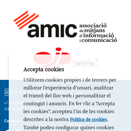
Accepta cookies
Utilitzem cookies pròpies i de tercers per
millorar l’experiència d’usuari, analitzar
Portada
el trànsit del lloc web i personalitzar el
c/ Illes Medes 6-10
contingut i anuncis. En fer clic a "Accepta
Actualitat
43203 Reus
les cookies", accepteu l’ús de les cookies
Empreses
descrites a la nostra
.
Política de cookies
Contacte
Opinió
També podeu configurar quines cookies