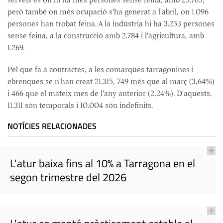
però també on més ocupació s'ha generat a l'abril, on 1.096
persones han trobat feina. A la indústria hi ha 3.253 persones
sense feina, a la construcció amb 2.784 i l'agricultura, amb
1.269.
Pel que fa a contractes, a les comarques tarragonines i
ebrenques se n'han creat 21.315, 749 més que al març (3,64%)
i 466 que el mateix mes de l'any anterior (2,24%). D'aquests,
11.311 són temporals i 10.004 són indefinits.
NOTÍCIES RELACIONADES
L'atur baixa fins al 10% a Tarragona en el
segon trimestre del 2026