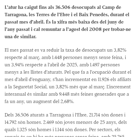
L'atur ha caigut fins als 36.506 desocupats al Camp de
Tarragona, les Terres de l'Ebre i el Baix Penedès, durant el
passat mes d'abril. És la xifra més baixa des del juny de
l'any passat i cal remuntar a l'agost del 2008 per trobar-ne
una de similar.
El mes passat es va reduir la taxa de desocupats un 3,82%
respecte al març, amb 1.448 persones menys sense feina, i
un 3,94% respecte a l'abril de 2025, amb 1.497 persones
menys a les llistes d'aturats. Pel que fa a l'ocupació durant el
mes d'abril d'enguany, s'han incrementat en 11.926 els afiliats
a la Seguretat Social, un 3,82% més que al març. L'increment
interanual és similar amb 9.448 més feines generades que a
fa un any, un augment del 2,68%.
Dels 36.506 aturats a Tarragona i l'Ebre, 21.714 són dones i
14.792 són homes. 2.469 són joves menors de 25 anys, dels
quals 1.325 són homes i 1.144 són dones. Per sectors, els
serveis és on hi ha més persones sense feina, amb 25.765,