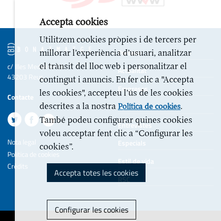
Accepta cookies
Utilitzem cookies pròpies i de tercers per
Portada
millorar l’experiència d’usuari, analitzar
el trànsit del lloc web i personalitzar el
c/ Illes Medes 6-10
Actualitat
43203 Reus
contingut i anuncis. En fer clic a "Accepta
Empreses
les cookies", accepteu l’ús de les cookies
Contacte
descrites a la nostra
.
Opinió
Política de cookies
També podeu configurar quines cookies
Entrevistes
voleu acceptar fent clic a “Configurar les
Nota legal
Especials
cookies”.
Politica de cookies
Estil de vida
Crèdits
Accepta totes les cookies
RSC
Configurar les cookies