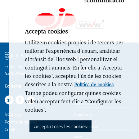
Accepta cookies
Utilitzem cookies pròpies i de tercers per
millorar l’experiència d’usuari, analitzar
Portada
el trànsit del lloc web i personalitzar el
c/ Illes Medes 6-10
contingut i anuncis. En fer clic a "Accepta
Actualitat
43203 Reus
les cookies", accepteu l’ús de les cookies
Empreses
descrites a la nostra
.
Política de cookies
Contacte
Opinió
També podeu configurar quines cookies
voleu acceptar fent clic a “Configurar les
Entrevistes
cookies”.
Nota legal
Especials
Politica de cookies
Accepta totes les cookies
Estil de vida
Crèdits
RSC