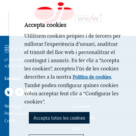
Accepta cookies
Utilitzem cookies pròpies i de tercers per
millorar l’experiència d’usuari, analitzar
Portada
el trànsit del lloc web i personalitzar el
c/ Illes Medes 6-10
contingut i anuncis. En fer clic a "Accepta
Actualitat
43203 Reus
les cookies", accepteu l’ús de les cookies
Empreses
descrites a la nostra
.
Política de cookies
Contacte
Opinió
També podeu configurar quines cookies
voleu acceptar fent clic a “Configurar les
Entrevistes
cookies”.
Nota legal
Especials
Politica de cookies
Accepta totes les cookies
Estil de vida
Crèdits
RSC