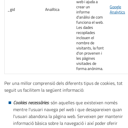
web i ajuda a
crear un
Google
_gid
Analítica
informe
Analytics
d'anàlisi de com
funciona el web.
Les dades
recopilades
inclouen el
nombre de
visitants, la font
d'on provenen i
les pàgines
visitades de
forma anònima.
Per una millor comprensió dels diferents tipus de cookies, tot
seguit us facilitem la següent informació:
Cookies necessàries
: són aquelles que existeixen només
mentre l'usuari navega pel web i que desapareixen quan
l'usuari abandona la pàgina web. Serveixen per mantenir
informació bàsica sobre la navegació i així poder oferir