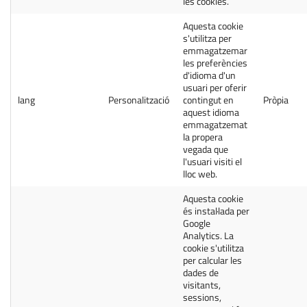
les cookies.
Aquesta cookie
s'utilitza per
emmagatzemar
les preferències
d'idioma d'un
usuari per oferir
lang
Personalització
contingut en
Pròpia
aquest idioma
emmagatzemat
la propera
vegada que
l'usuari visiti el
lloc web.
Aquesta cookie
és instal·lada per
Google
Analytics. La
cookie s'utilitza
per calcular les
dades de
visitants,
sessions,