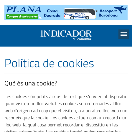
Menu
Política de cookies
Què és una cookie?
Les cookies són petits arxius de text que s'envien al dispositiu
quan visiteu un lloc web. Les cookies són retornades al lloc
web d'origen cada cop que el visiteu, o a un altre lloc web que
reconeix que la cookie. Les cookies actuen com un record d'un
lloc web, la qual cosa permet recordar el dispositiu en les
visites subsegüents. Les cookies també poden recordar les