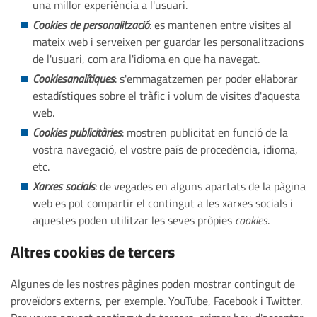
una millor experiència a l'usuari.
Cookies de personalització
: es mantenen entre visites al
mateix web i serveixen per guardar les personalitzacions
de l'usuari, com ara l'idioma en que ha navegat.
Cookiesanalítiques
: s'emmagatzemen per poder el·laborar
estadístiques sobre el tràfic i volum de visites d'aquesta
web.
Cookies publicit
à
ries
: mostren publicitat en funció de la
vostra navegació, el vostre país de procedència, idioma,
etc.
Xarxes
socials
: de vegades en alguns apartats de la pàgina
web es pot compartir el contingut a les xarxes socials i
aquestes poden utilitzar les seves pròpies
cookies
.
Altres cookies de tercers
Algunes de les nostres pàgines poden mostrar contingut de
proveïdors externs, per exemple. YouTube, Facebook i Twitter.