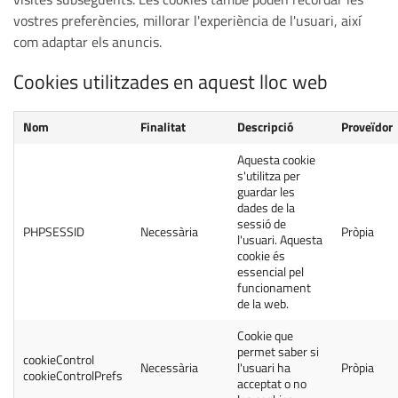
vostres preferències, millorar l'experiència de l'usuari, així
com adaptar els anuncis.
Cookies utilitzades en aquest lloc web
Nom
Finalitat
Descripció
Proveïdor
Aquesta cookie
s'utilitza per
guardar les
dades de la
sessió de
PHPSESSID
Necessària
Pròpia
l'usuari. Aquesta
cookie és
essencial pel
funcionament
de la web.
Cookie que
permet saber si
cookieControl
Necessària
l'usuari ha
Pròpia
cookieControlPrefs
acceptat o no