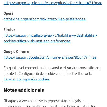
https://support.apple.com/es-es/guide/safari/sfri11471/mac
Opera
https://help.opera.com/en/latest/web-preferences/
Firefox
https://support.mozilla.org/es/kb/habilitar-y-deshabilitar-
cookies-sitios-web-rastrear-preferencias
Google Chrome
https://support.google.com/chrome/answer/95647?hl=es
En qualsevol moment podeu canviar el vostre consentiment
des de la Configuració de cookies en el nostre lloc web.
Canviar configuració cookies
Notes addicionals
Ni aquesta web ni els seus representants legals es
fan responsables ni del contingut ni de la veracitat de les