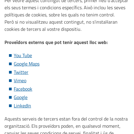
Per veure aquest contingut de tercers, primer heu d'acceptar
els seus termes i condicions específics. Això inclou les seves
polítiques de cookies, sobre les quals no tenim control.
Però si no visualitzeu aquest contingut, no s'instal·laran
cookies de tercers al vostre dispositiu.
Proveïdors externs que pot tenir aquest lloc web:
You Tube
Google Maps
Twitter
Vimeo
Facebook
Google
LinkedIn
Aquests serveis de tercers estan fora del control de la nostra
organització. Els proveïdors poden, en qualsevol moment,
canviar les seves condicions de servei, finalitat i ús de