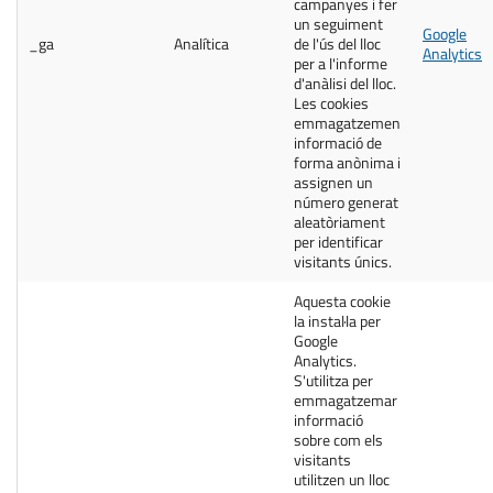
campanyes i fer
un seguiment
Google
_ga
Analítica
de l'ús del lloc
Analytics
per a l'informe
d'anàlisi del lloc.
Les cookies
emmagatzemen
informació de
forma anònima i
assignen un
número generat
aleatòriament
per identificar
visitants únics.
Aquesta cookie
la instal·la per
Google
Analytics.
S'utilitza per
emmagatzemar
informació
sobre com els
visitants
utilitzen un lloc