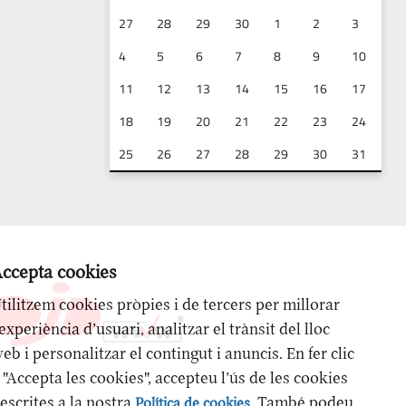
27
28
29
30
1
2
3
4
5
6
7
8
9
10
11
12
13
14
15
16
17
18
19
20
21
22
23
24
25
26
27
28
29
30
31
ccepta cookies
tilitzem cookies pròpies i de tercers per millorar
’experiència d’usuari, analitzar el trànsit del lloc
eb i personalitzar el contingut i anuncis. En fer clic
 "Accepta les cookies", accepteu l’ús de les cookies
escrites a la nostra
. També podeu
Política de cookies