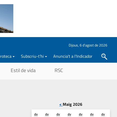
Dijous, 6 d'agost de 2026
roteca
Subscriu-t’hi
Anuncia't a l'Indicador
Cercar
Estil de vida
RSC
<
Maig 2026
dv
dv
dv
dv
dv
dv
dv