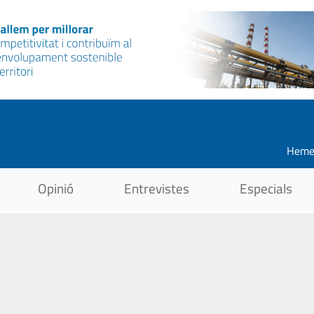
Heme
Opinió
Entrevistes
Especials