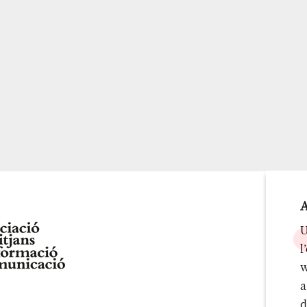
A
U
l
w
a
d