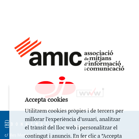
Accepta cookies
Utilitzem cookies pròpies i de tercers per
millorar l’experiència d’usuari, analitzar
Portada
el trànsit del lloc web i personalitzar el
c/ Illes Medes 6-10
contingut i anuncis. En fer clic a "Accepta
Actualitat