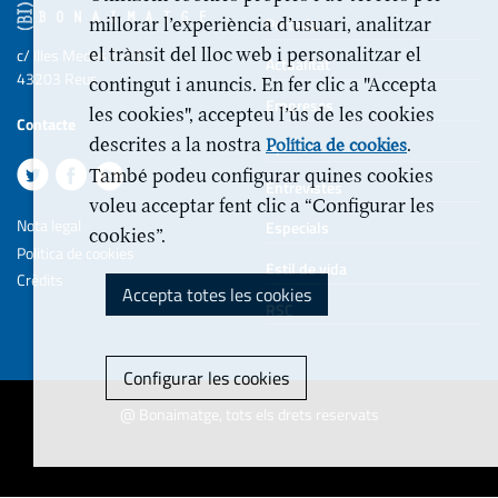
Portada
millorar l’experiència d’usuari, analitzar
el trànsit del lloc web i personalitzar el
c/ Illes Medes 6-10
Actualitat
43203 Reus
contingut i anuncis. En fer clic a "Accepta
Empreses
les cookies", accepteu l’ús de les cookies
Contacte
descrites a la nostra
.
Opinió
Política de cookies
També podeu configurar quines cookies
Entrevistes
voleu acceptar fent clic a “Configurar les
Nota legal
Especials
cookies”.
Politica de cookies
Estil de vida
Crèdits
Accepta totes les cookies
RSC
Configurar les cookies
@ Bonaimatge, tots els drets reservats