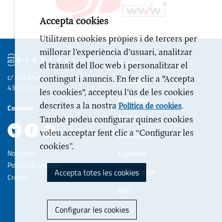
Accepta cookies
Utilitzem cookies pròpies i de tercers per
millorar l’experiència d’usuari, analitzar
Portada
el trànsit del lloc web i personalitzar el
c/ Illes Medes 6-10
contingut i anuncis. En fer clic a "Accepta
Actualitat
43203 Reus
les cookies", accepteu l’ús de les cookies
Empreses
descrites a la nostra
.
Política de cookies
Contacte
Opinió
També podeu configurar quines cookies
voleu acceptar fent clic a “Configurar les
Entrevistes
cookies”.
Nota legal
Especials
Politica de cookies
Accepta totes les cookies
Estil de vida
Crèdits
RSC
Configurar les cookies