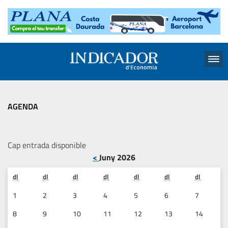
Menu
AGENDA
Cap entrada disponible
<
Juny 2026
dl
dl
dl
dl
dl
dl
dl
1
2
3
4
5
6
7
8
9
10
11
12
13
14