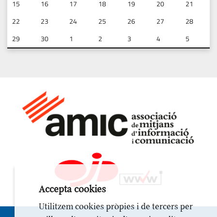
15
16
17
18
19
20
21
22
23
24
25
26
27
28
29
30
1
2
3
4
5
Accepta cookies
Utilitzem cookies pròpies i de tercers per