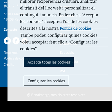
millorar l’experiència d’usuari, analitzar
Portada
el trànsit del lloc web i personalitzar el
c/ Illes Medes 6-10
contingut i anuncis. En fer clic a "Accepta
Actualitat
43203 Reus
les cookies", accepteu l’ús de les cookies
Empreses
descrites a la nostra
.
Política de cookies
Contacte
Opinió
També podeu configurar quines cookies
voleu acceptar fent clic a “Configurar les
Entrevistes
cookies”.
Nota legal
Especials
Politica de cookies
Accepta totes les cookies
Estil de vida
Crèdits
RSC
Configurar les cookies
@ Bonaimatge, tots els drets reservats