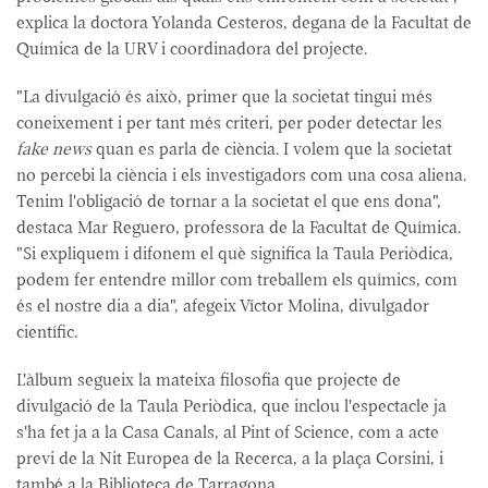
explica la doctora Yolanda Cesteros, degana de la Facultat de
Química de la URV i coordinadora del projecte.
"La divulgació és això, primer que la societat tingui més
coneixement i per tant més criteri, per poder detectar les
fake news
quan es parla de ciència. I volem que la societat
no percebi la ciència i els investigadors com una cosa aliena.
Tenim l'obligació de tornar a la societat el que ens dona",
destaca Mar Reguero, professora de la Facultat de Química.
"Si expliquem i difonem el què significa la Taula Periòdica,
podem fer entendre millor com treballem els químics, com
és el nostre dia a dia", afegeix Víctor Molina, divulgador
científic.
L'àlbum segueix la mateixa filosofia que projecte de
divulgació de la Taula Periòdica, que inclou l'espectacle ja
s'ha fet ja a la Casa Canals, al Pint of Science, com a acte
previ de la Nit Europea de la Recerca, a la plaça Corsini, i
també a la Biblioteca de Tarragona.