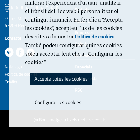
millorar l’experiència d’usuari, analitzar
Portada
el trànsit del lloc web i personalitzar el
c/ Illes Medes 6-10
contingut i anuncis. En fer clic a "Accepta
Actualitat
43203 Reus
les cookies", accepteu l’ús de les cookies
Empreses
descrites a la nostra
.
Política de cookies
Contacte
Opinió
També podeu configurar quines cookies
voleu acceptar fent clic a “Configurar les
Entrevistes
cookies”.
Nota legal
Especials
Politica de cookies
Accepta totes les cookies
Estil de vida
Crèdits
RSC
Configurar les cookies
@ Bonaimatge, tots els drets reservats