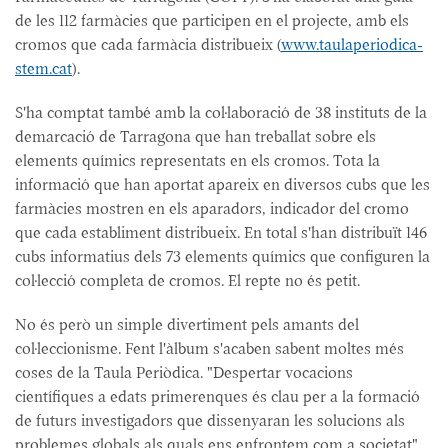
de les 112 farmàcies que participen en el projecte, amb els
cromos que cada farmàcia distribueix (
www.taulaperiodica-
stem.cat
).
S'ha comptat també amb la col·laboració de 38 instituts de la
demarcació de Tarragona que han treballat sobre els
elements químics representats en els cromos. Tota la
informació que han aportat apareix en diversos cubs que les
farmàcies mostren en els aparadors, indicador del cromo
que cada establiment distribueix. En total s'han distribuït 146
cubs informatius dels 73 elements químics que configuren la
col·lecció completa de cromos. El repte no és petit.
No és però un simple divertiment pels amants del
col·leccionisme. Fent l'àlbum s'acaben sabent moltes més
coses de la Taula Periòdica. "Despertar vocacions
científiques a edats primerenques és clau per a la formació
de futurs investigadors que dissenyaran les solucions als
problemes globals als quals ens enfrontem com a societat",