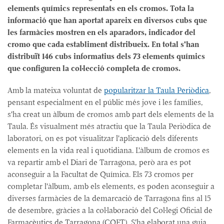
elements químics representats en els cromos. Tota la
informació que han aportat apareix en diversos cubs que
les farmàcies mostren en els aparadors, indicador del
cromo que cada establiment distribueix. En total s'han
distribuït 146 cubs informatius dels 73 elements químics
que configuren la col·lecció completa de cromos.
Amb la mateixa voluntat de
popularitzar la Taula Periòdica
,
pensant especialment en el públic més jove i les famílies,
s'ha creat un àlbum de cromos amb part dels elements de la
Taula. És visualment més atractiu que la Taula Periòdica de
laboratori, on es pot visualitzar l'aplicació dels diferents
elements en la vida real i quotidiana. L'àlbum de cromos es
va repartir amb el Diari de Tarragona, però ara es pot
aconseguir a la Facultat de Química. Els 73 cromos per
completar l'àlbum, amb els elements, es poden aconseguir a
diverses farmàcies de la demarcació de Tarragona fins al 15
de desembre, gràcies a la col·laboració del Col·legi Oficial de
Farmacèutics de Tarragona (COFT). S'ha elaborat una guia