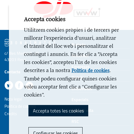
Accepta cookies
Utilitzem cookies pròpies i de tercers per
millorar l’experiència d’usuari, analitzar
Portada
el trànsit del lloc web i personalitzar el
c/ Illes Medes 6-10
contingut i anuncis. En fer clic a "Accepta
Actualitat
43203 Reus
les cookies", accepteu l’ús de les cookies
Empreses
descrites a la nostra
.
Política de cookies
Contacte
Opinió
També podeu configurar quines cookies
voleu acceptar fent clic a “Configurar les
Entrevistes
cookies”.
Nota legal
Especials
Politica de cookies
Accepta totes les cookies
Estil de vida
Crèdits
RSC
Configurar les cookies