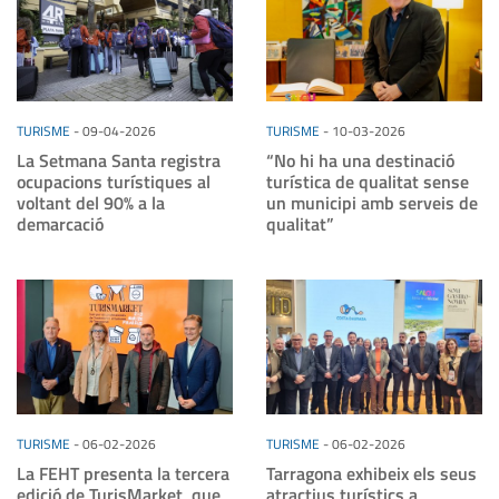
TURISME
-
09-04-2026
TURISME
-
10-03-2026
La Setmana Santa registra
“No hi ha una destinació
ocupacions turístiques al
turística de qualitat sense
voltant del 90% a la
un municipi amb serveis de
demarcació
qualitat”
TURISME
-
06-02-2026
TURISME
-
06-02-2026
La FEHT presenta la tercera
Tarragona exhibeix els seus
edició de TurisMarket, que
atractius turístics a