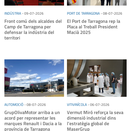
INDÚSTRIA
-
09-07-2026
PORT DE TARRAGONA
-
08-07-2026
Front comú dels alcaldes del
El Port de Tarragona rep la
Camp de Tarragona per
Placa al Treball President
defensar la indústria del
Macià 2025
territori
AUTOMOCIÓ
-
08-07-2026
VITIVINÍCOLA
-
06-07-2026
GrupOlivaMotor arriba a un
Vermut Miró reforça la seva
acord per representar les
dimensió industrial dins
marques Renault i Dacia a la
l’estratègia global de
província de Tarragona
MaserGrup