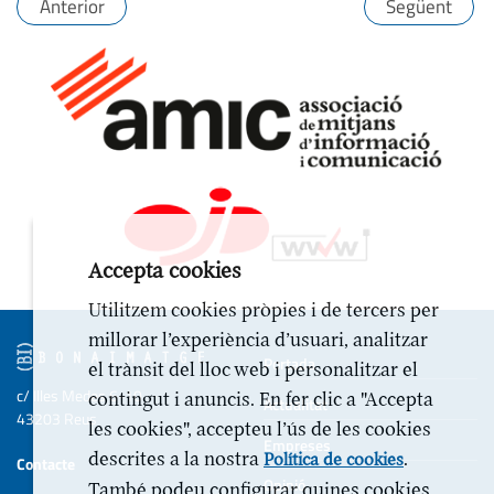
Anterior
Següent
Accepta cookies
Utilitzem cookies pròpies i de tercers per
millorar l’experiència d’usuari, analitzar
Portada
el trànsit del lloc web i personalitzar el
c/ Illes Medes 6-10
contingut i anuncis. En fer clic a "Accepta
Actualitat
43203 Reus
les cookies", accepteu l’ús de les cookies
Empreses
descrites a la nostra
.
Política de cookies
Contacte
Opinió
També podeu configurar quines cookies