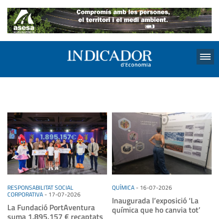
Menu
RESPONSABILITAT SOCIAL
QUÍMICA
-
16-07-2026
CORPORATIVA
-
17-07-2026
Inaugurada l’exposició ‘La
La Fundació PortAventura
química que ho canvia tot’
suma 1.895.157 € recaptats