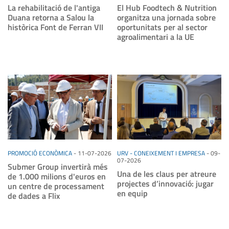
La rehabilitació de l'antiga
El Hub Foodtech & Nutrition
Duana retorna a Salou la
organitza una jornada sobre
històrica Font de Ferran VII
oportunitats per al sector
agroalimentari a la UE
PROMOCIÓ ECONÒMICA
-
11-07-2026
URV - CONEIXEMENT I EMPRESA
-
09-
07-2026
Submer Group invertirà més
Una de les claus per atreure
de 1.000 milions d'euros en
projectes d’innovació: jugar
un centre de processament
en equip
de dades a Flix