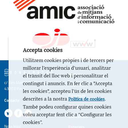
Accepta cookies
Utilitzem cookies pròpies i de tercers per
millorar l’experiència d’usuari, analitzar
Portada
el trànsit del lloc web i personalitzar el
c/ Illes Medes 6-10
contingut i anuncis. En fer clic a "Accepta
Actualitat
43203 Reus
les cookies", accepteu l’ús de les cookies
Empreses
descrites a la nostra
.
Política de cookies
Contacte
Opinió
També podeu configurar quines cookies
voleu acceptar fent clic a “Configurar les
Entrevistes
cookies”.
Nota legal
Especials