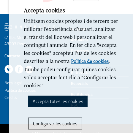
Accepta cookies
Utilitzem cookies pròpies i de tercers per
Portada
millorar l’experiència d’usuari, analitzar
el trànsit del lloc web i personalitzar el
c/ Illes Medes 6-10
Actualitat
43203 Reus
contingut i anuncis. En fer clic a "Accepta
Empreses
les cookies", accepteu l’ús de les cookies
Contacte
descrites a la nostra
.
Opinió
Política de cookies
També podeu configurar quines cookies
Entrevistes
voleu acceptar fent clic a “Configurar les
Nota legal
Especials
cookies”.
Politica de cookies
Estil de vida
Crèdits
Accepta totes les cookies
RSC
Configurar les cookies