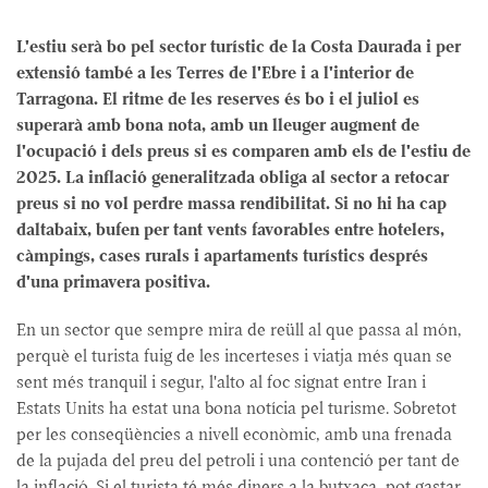
L'estiu serà bo pel sector turístic de la Costa Daurada i per
extensió també a les Terres de l'Ebre i a l'interior de
Tarragona. El ritme de les reserves és bo i el juliol es
superarà amb bona nota, amb un lleuger augment de
l'ocupació i dels preus si es comparen amb els de l'estiu de
2025. La inflació generalitzada obliga al sector a retocar
preus si no vol perdre massa rendibilitat. Si no hi ha cap
daltabaix, bufen per tant vents favorables entre hotelers,
càmpings, cases rurals i apartaments turístics després
d'una primavera positiva.
En un sector que sempre mira de reüll al que passa al món,
perquè el turista fuig de les incerteses i viatja més quan se
sent més tranquil i segur, l'alto al foc signat entre Iran i
Estats Units ha estat una bona notícia pel turisme. Sobretot
per les conseqüències a nivell econòmic, amb una frenada
de la pujada del preu del petroli i una contenció per tant de
la inflació. Si el turista té més diners a la butxaca, pot gastar