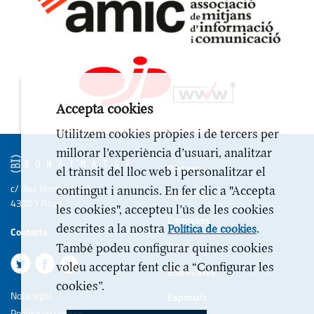
Accepta cookies
Utilitzem cookies pròpies i de tercers per
millorar l’experiència d’usuari, analitzar
Portada
el trànsit del lloc web i personalitzar el
c/ Illes Medes 6-10
contingut i anuncis. En fer clic a "Accepta
Actualitat
43203 Reus
les cookies", accepteu l’ús de les cookies
Empreses
descrites a la nostra
.
Política de cookies
Contacte
Opinió
També podeu configurar quines cookies
voleu acceptar fent clic a “Configurar les
Entrevistes
cookies”.
Nota legal
Especials
Politica de cookies