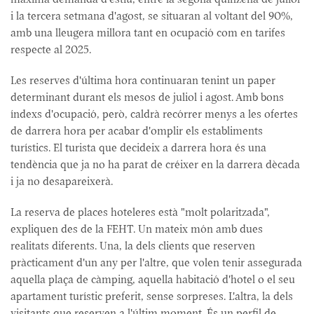
i la tercera setmana d'agost, se situaran al voltant del 90%,
amb una lleugera millora tant en ocupació com en tarifes
respecte al 2025.
Les reserves d'última hora continuaran tenint un paper
determinant durant els mesos de juliol i agost. Amb bons
índexs d'ocupació, però, caldrà recórrer menys a les ofertes
de darrera hora per acabar d'omplir els establiments
turístics. El turista que decideix a darrera hora és una
tendència que ja no ha parat de créixer en la darrera dècada
i ja no desapareixerà.
La reserva de places hoteleres està "molt polaritzada",
expliquen des de la FEHT. Un mateix món amb dues
realitats diferents. Una, la dels clients que reserven
pràcticament d'un any per l'altre, que volen tenir assegurada
aquella plaça de càmping, aquella habitació d'hotel o el seu
apartament turístic preferit, sense sorpreses. L'altra, la dels
visitants que reserven a l'últim moment. És un perfil de