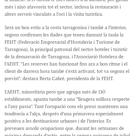
més i això afavoreix tot el sector, inclosa la restauració i
altres serveis vinculats a l'oci i la visita turística.
Serà un bon estiu a la costa tarragonina i també a l'interior,
segons confirmen les dades que tenen damunt la taula la
FEHT (Federació Empresarial d'Hostaleria i Turisme de
Tarragona), la principal patronal del sector hoteler i turístic
de la demarcació de Tarragona, i l'Associació Hotelera de
l'AEHT. "Les reserves han funcionat fins ara a bon ritme i el
client de darrera hora també s'està activant, tot va segons el
previst", destaca Berta Cabré, presidenta de la FEHT.
L'AEHT, minoritària però que agrupa més de 130
establiments, apunta també a una "lleugera millora respecte
a l'any passa". Tant l'ocupació com els preus mantenen una
tendència a l'alça, després d'una primavera especialment
positiva a les destinacions urbanes i de l'interior. Es
preveuen assolir ocupacions que, durant les setmanes de
màxima demanda d'estiu, entre la segona quinzena de juliol