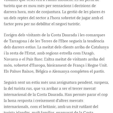
turista que es mou més per sensacions i decisions de
darrera hora, més de conjuntura. La gestió de les places és
un dels reptes del sector a l'hora sobretot de jugar amb el
factor preu per no debilitar el negoci turístic.
L'origen dels visitants de la Costa Daurada i les comarques
de Tarragona i de les Terres de l'Ebre segueix la tendència
dels darrers estius. La meitat dels clients arriba de Catalunya
i la resta de l'Estat, amb regions estrella com l'Aragó,
Navarra o el País Basc. L'altra meitat de visitants arriba del
món, sobretot d'Europa, bàsicament de França i Regne Unit.
Els Països Baixos, Bèlgica o Alemanya completen el pastís.
Seguirà sent un estiu més una assignatura pendent, suspesa,
la del turista rus, que va arribar a ser el tercer mercat
internacional de la Costa Daurada. Han permès parar el cop
la bona resposta i creixement d'altres mercats
internacionals, com el britànic, amb un èxit rutilant del
turista irlandès, molt familiar, enamorat de la Costa