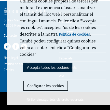
Utilitzem cookies pròpies i de tercers per
millorar l’experiència d’usuari, analitzar
Portada
el trànsit del lloc web i personalitzar el
c/ Illes Medes 6-10
contingut i anuncis. En fer clic a "Accepta
Actualitat
43203 Reus
les cookies", accepteu l’ús de les cookies
Empreses
descrites a la nostra
.
Política de cookies
Contacte
Opinió
També podeu configurar quines cookies
voleu acceptar fent clic a “Configurar les
Entrevistes
cookies”.
Nota legal
Especials
Politica de cookies
Accepta totes les cookies
Estil de vida
Crèdits
RSC
Configurar les cookies
@ Bonaimatge, tots els drets reservats