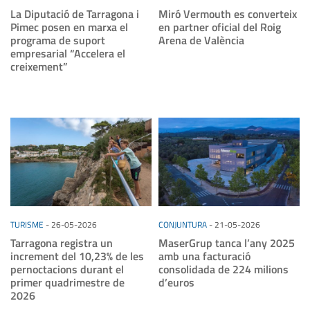
La Diputació de Tarragona i
Miró Vermouth es converteix
Pimec posen en marxa el
en partner oficial del Roig
programa de suport
Arena de València
empresarial “Accelera el
creixement”
TURISME
-
26-05-2026
CONJUNTURA
-
21-05-2026
Tarragona registra un
MaserGrup tanca l’any 2025
increment del 10,23% de les
amb una facturació
pernoctacions durant el
consolidada de 224 milions
primer quadrimestre de
d’euros
2026