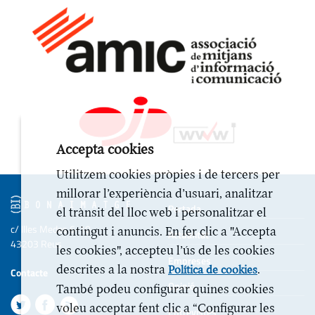
Accepta cookies
Utilitzem cookies pròpies i de tercers per
millorar l’experiència d’usuari, analitzar
Portada
el trànsit del lloc web i personalitzar el
c/ Illes Medes 6-10
contingut i anuncis. En fer clic a "Accepta
Actualitat
43203 Reus
les cookies", accepteu l’ús de les cookies
Empreses
descrites a la nostra
.
Política de cookies
Contacte
Opinió
També podeu configurar quines cookies
voleu acceptar fent clic a “Configurar les
Entrevistes