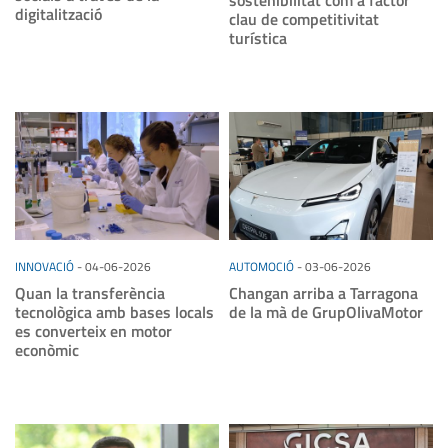
sostenibilitat com a factor
digitalització
clau de competitivitat
turística
INNOVACIÓ
-
04-06-2026
AUTOMOCIÓ
-
03-06-2026
Quan la transferència
Changan arriba a Tarragona
tecnològica amb bases locals
de la mà de GrupOlivaMotor
es converteix en motor
econòmic