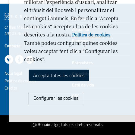
millorar l’experiència d’usuari, analitzar
el trànsit del lloc web i personalitzar el
contingut i anuncis. En fer clic a "Accepta
Portada
les cookies", accepteu l’ús de les cookies
c/ Illes Medes 6-10
Actualitat
43203 Reus
descrites a la nostra
.
Política de cookies
Empreses
També podeu configurar quines cookies
Contacte
voleu acceptar fent clic a “Configurar les
Opinió
cookies”.
Entrevistes
Nota legal
Especials
Accepta totes les cookies
Politica de cookies
Estil de vida
Crèdits
RSC
Configurar les cookies
@ Bonaimatge, tots els drets reservats