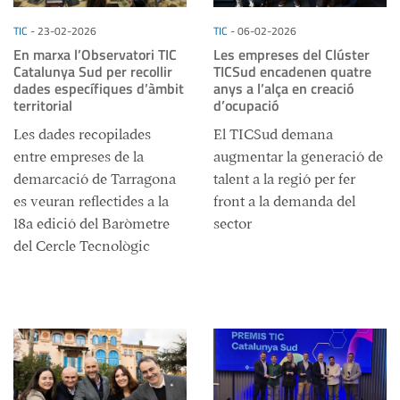
TIC
-
23-02-2026
TIC
-
06-02-2026
En marxa l’Observatori TIC
Les empreses del Clúster
Catalunya Sud per recollir
TICSud encadenen quatre
dades específiques d’àmbit
anys a l’alça en creació
territorial
d’ocupació
Les dades recopilades
El TICSud demana
entre empreses de la
augmentar la generació de
demarcació de Tarragona
talent a la regió per fer
es veuran reflectides a la
front a la demanda del
18a edició del Baròmetre
sector
del Cercle Tecnològic