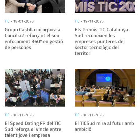
TIC
-
18-01-2026
TIC
-
19-11-2025
Grupo Castilla incorpora a
Els Premis TIC Catalunya
Concilia2 reforçant el seu
Sud reconeixen les
enfocament 360º en gestió
empreses punteres del
de persones
sector tecnològic del
territori
TIC
-
18-11-2025
TIC
-
10-11-2025
El Speed Dating FP del TIC
El TICSud mira al futur amb
Sud reforça el vincle entre
ambició
talent jove i empresa