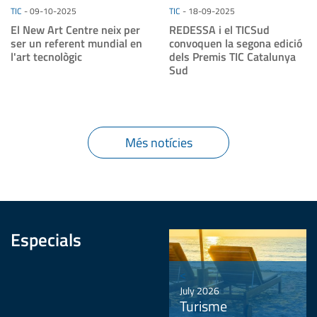
TIC
-
09-10-2025
TIC
-
18-09-2025
El New Art Centre neix per
REDESSA i el TICSud
ser un referent mundial en
convoquen la segona edició
l'art tecnològic
dels Premis TIC Catalunya
Sud
Més notícies
Especials
<
July 2026
Turisme