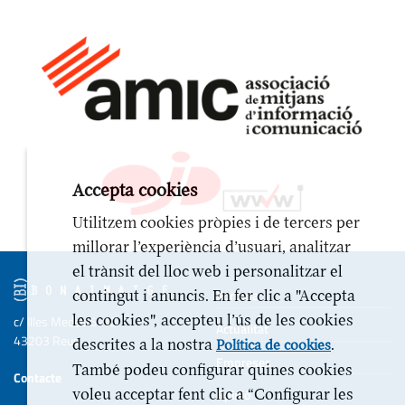
Accepta cookies
Utilitzem cookies pròpies i de tercers per
millorar l’experiència d’usuari, analitzar
el trànsit del lloc web i personalitzar el
contingut i anuncis. En fer clic a "Accepta
Portada
les cookies", accepteu l’ús de les cookies
c/ Illes Medes 6-10
Actualitat
43203 Reus
descrites a la nostra
.
Política de cookies
Empreses
També podeu configurar quines cookies
Contacte
voleu acceptar fent clic a “Configurar les
Opinió