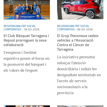
RESPONSABILITAT SOCIAL
RESPONSABILITAT SOCIAL
CORPORATIVA
-
18-03-2026
CORPORATIVA
-
06-02-2026
El Club Bàsquet Tarragona i
El Grup Ponsmove cedeix
Repsol prorroguen la seva
vehicles a l’Associació
col·laboració
Contra el Càncer de
Tarragona
L’empresa i l’entitat
La iniciativa permetrà
esportiva posen el focus en
reforçar l’atenció
la promoció del bàsquet i
domiciliària i reduir les
els valors de l’esport
desigualtats territorials en
l’accés als serveis
sociosanitaris a la
província