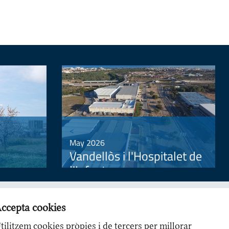
<
May 2026
Vandellòs i l'Hospitalet de
l'Infant
ccepta cookies
tilitzem cookies pròpies i de tercers per millorar