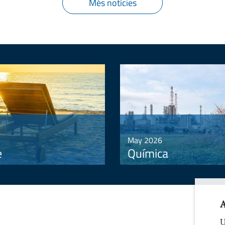
Més notícies
<
May 2026
e
Química
A
U