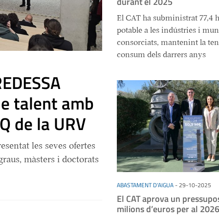
durant el 2025
El CAT ha subministrat 77,4 
potable a les indústries i mun
consorciats, mantenint la te
consum dels darrers anys
 REDESSA
de talent amb
EQ de la URV
esentat les seves ofertes
graus, màsters i doctorats
ABASTAMENT D'AIGUA
-
29-10-2025
El CAT aprova un pressupos
milions d’euros per al 202