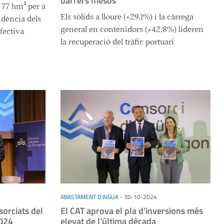
darrers mesos
77 hm³ per a
Els sòlids a lloure (+29,1%) i la càrrega
ndència dels
general en contenidors (+42,8%) lideren
efectiva
la recuperació del tràfic portuari
ABASTAMENT D'AIGUA
-
30-10-2024
sorciats del
El CAT aprova el pla d’inversions més
2024
elevat de l’última dècada