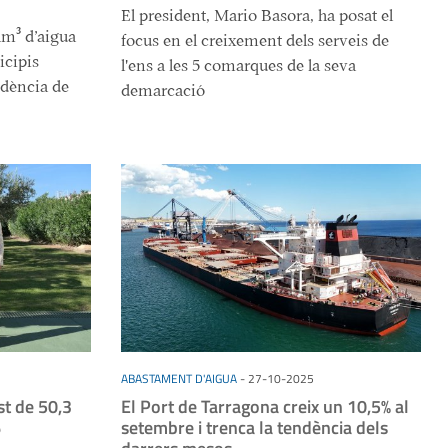
El president, Mario Basora, ha posat el
hm³ d’aigua
focus en el creixement dels serveis de
icipis
l'ens a les 5 comarques de la seva
ndència de
demarcació
ABASTAMENT D'AIGUA
-
27-10-2025
t de 50,3
El Port de Tarragona creix un 10,5% al
6
setembre i trenca la tendència dels