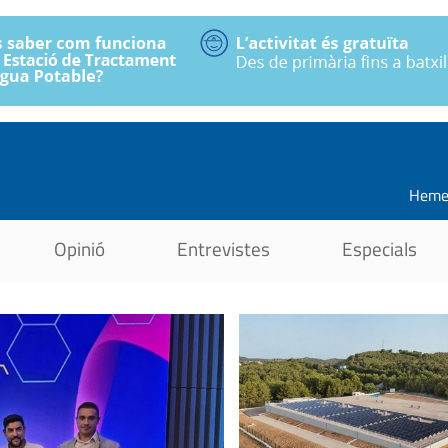
Heme
Opinió
Entrevistes
Especials