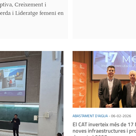
ptiva, Creixement i
 verda i Lideratge femení en
ABASTAMENT D'AIGUA
-
06-02-2026
El CAT inverteix més de 17
noves infraestructures i pr