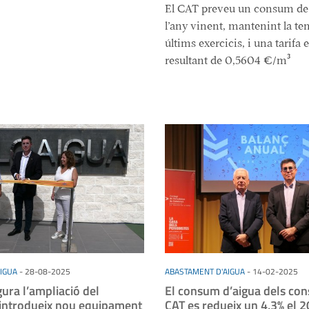
El CAT preveu un consum de 
l’any vinent, mantenint la te
últims exercicis, i una tarifa 
resultant de 0,5604 €/m³
IGUA
-
28-08-2025
ABASTAMENT D'AIGUA
-
14-02-2025
ura l’ampliació del
El consum d’aigua dels con
i introdueix nou equipament
CAT es redueix un 4,3% el 