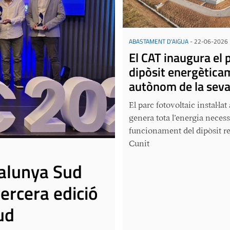
ABASTAMENT D'AIGUA
-
22-06-2026
El CAT inaugura el 
dipòsit energètica
autònom de la seva
El parc fotovoltaic instal·lat
genera tota l’energia necess
funcionament del dipòsit r
Cunit
talunya Sud
tercera edició
ud