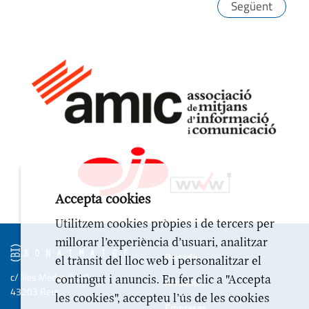
Següent
Accepta cookies
Utilitzem cookies pròpies i de tercers per
millorar l’experiència d’usuari, analitzar
Portada
el trànsit del lloc web i personalitzar el
c/ Illes Medes 6-10
contingut i anuncis. En fer clic a "Accepta
Actualitat
43203 Reus
les cookies", accepteu l’ús de les cookies
Empreses