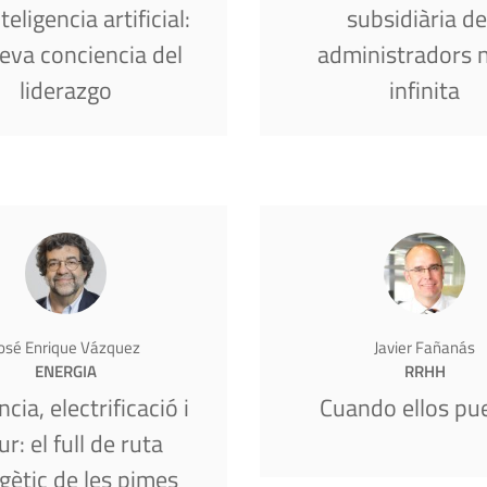
nteligencia artificial:
subsidiària de
ueva conciencia del
administradors 
liderazgo
infinita
osé Enrique Vázquez
Javier Fañanás
ENERGIA
RRHH
ncia, electrificació i
Cuando ellos pu
ur: el full de ruta
gètic de les pimes