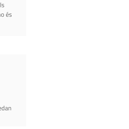
ls
no és
edan