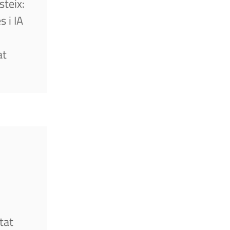
steix:
 i IA
at
tat