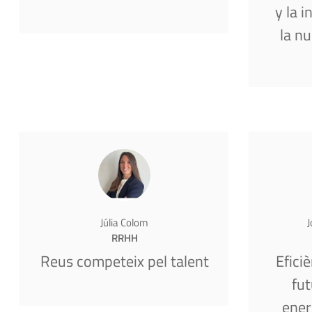
y la i
la n
Júlia Colom
J
RRHH
Reus competeix pel talent
Eficiè
fut
ener