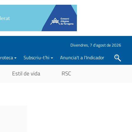
Divendres, 7 d'agost de 2026
roteca
Subscriu-t’hi
Anuncia't a l'Indicador
Cercar
Estil de vida
RSC