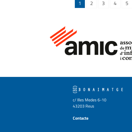
1
2
3
4
5
c/ Illes Medes 6-10
43203 Reus
Contacte