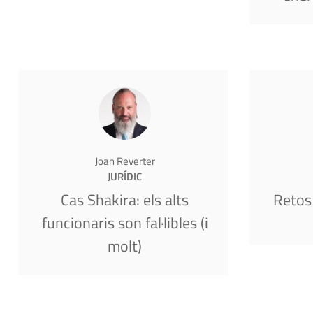
Joan Reverter
JURÍDIC
Cas Shakira: els alts
Retos
funcionaris son fal·libles (i
molt)