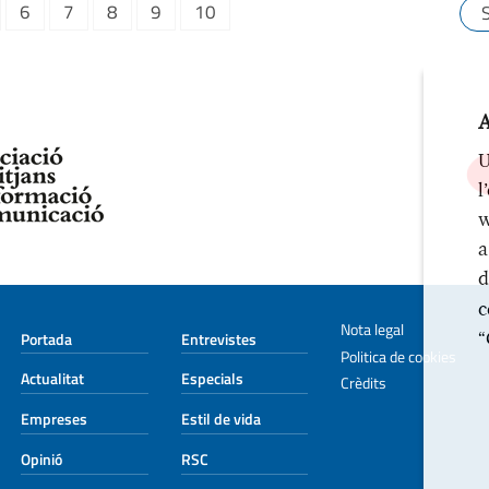
6
7
8
9
10
A
U
l
w
a
d
c
Nota legal
“
Portada
Entrevistes
Politica de cookies
Actualitat
Especials
Crèdits
Empreses
Estil de vida
Opinió
RSC