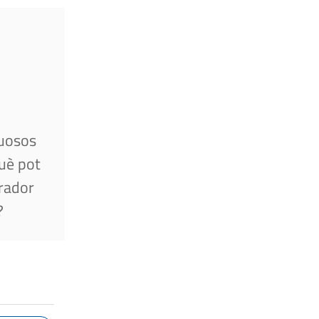
uosos
uè pot
rador
?