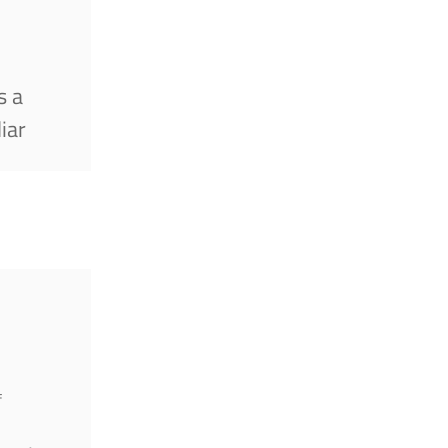
s a
iar
f