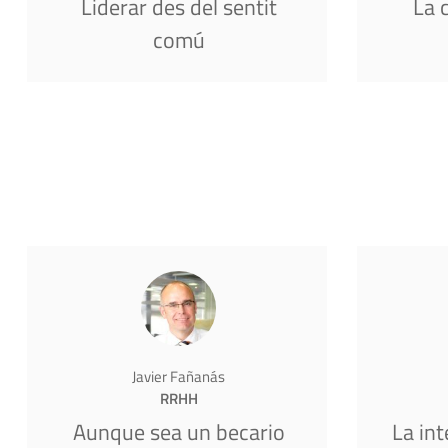
Liderar des del sentit
La 
comú
Javier Fañanás
RRHH
Aunque sea un becario
La in