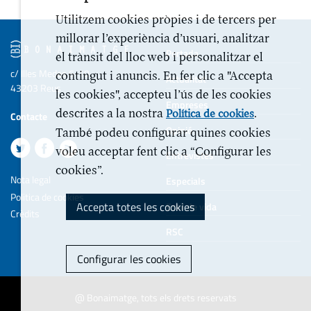
Utilitzem cookies pròpies i de tercers per
millorar l’experiència d’usuari, analitzar
Portada
el trànsit del lloc web i personalitzar el
c/ Illes Medes 6-10
contingut i anuncis. En fer clic a "Accepta
Actualitat
43203 Reus
les cookies", accepteu l’ús de les cookies
Empreses
descrites a la nostra
.
Política de cookies
Contacte
Opinió
També podeu configurar quines cookies
voleu acceptar fent clic a “Configurar les
Entrevistes
cookies”.
Nota legal
Especials
Politica de cookies
Accepta totes les cookies
Estil de vida
Crèdits
RSC
Configurar les cookies
@ Bonaimatge, tots els drets reservats