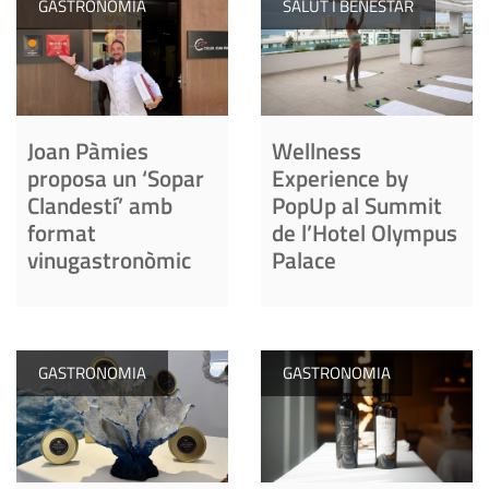
GASTRONOMIA
SALUT I BENESTAR
Joan Pàmies
Wellness
proposa un ‘Sopar
Experience by
Clandestí’ amb
PopUp al Summit
format
de l’Hotel Olympus
vinugastronòmic
Palace
GASTRONOMIA
GASTRONOMIA