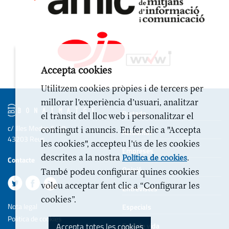
Accepta cookies
Utilitzem cookies pròpies i de tercers per
millorar l’experiència d’usuari, analitzar
Portada
el trànsit del lloc web i personalitzar el
c/ Illes Medes 6-10
contingut i anuncis. En fer clic a "Accepta
Actualitat
43203 Reus
les cookies", accepteu l’ús de les cookies
Empreses
descrites a la nostra
.
Política de cookies
Contacte
Opinió
També podeu configurar quines cookies
voleu acceptar fent clic a “Configurar les
Entrevistes
cookies”.
Nota legal
Especials
Politica de cookies
Accepta totes les cookies
Estil de vida